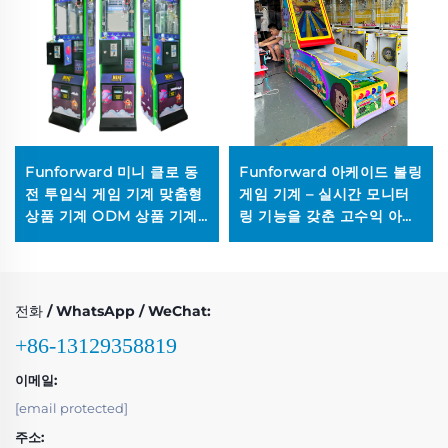
Funforward 미니 클로 동
Funforward 아케이드 볼링
전 투입식 게임 기계 맞춤형
게임 기계 – 실시간 모니터
상품 기계 ODM 상품 기계
링 기능을 갖춘 고수익 아케
중국 도매
이드 기계 성인용 아케이드
솔루션
전화 / WhatsApp / WeChat:
+86-13129358819
이메일:
[email protected]
주소: