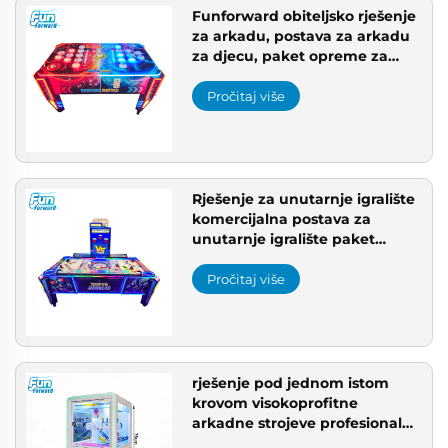
Funforward obiteljsko rješenje
za arkadu, postava za arkadu
za djecu, paket opreme za
arkadu, rješenje za unutarnji
igralište
Pročitaj više
Rješenje za unutarnje igralište
komercijalna postava za
unutarnje igralište paket
profitabilnih arkadnih strojeva
oprema za arkadu paket
Pročitaj više
profitabilnih arkadnih strojeva
pojedinačno prilagođena
arkadna postava
rješenje pod jednom istom
krovom visokoprofitne
arkadne strojeve profesionalni
proizvođač arkadnih strojeva