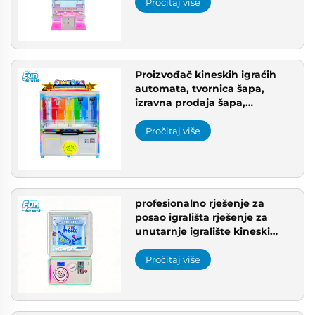
komercijalni automat s
Pročitaj više
hvatalicom s CE certifikatom
Proizvođač kineskih igraćih
automata, tvornica šapa,
izravna prodaja šapa,
proizvođač šapa po OEM-u
Pročitaj više
profesionalno rješenje za
posao igrališta rješenje za
unutarnje igralište kineski
proizvođač strojeva za
nagrade
Pročitaj više