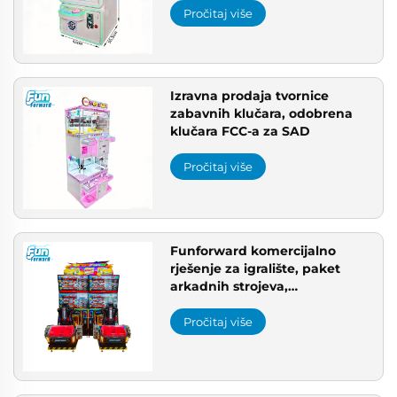
Pročitaj više
Izravna prodaja tvornice
zabavnih klučara, odobrena
klučara FCC-a za SAD
Pročitaj više
Funforward komercijalno
rješenje za igralište, paket
arkadnih strojeva,
visokodobitni arkadni strojevi
Pročitaj više