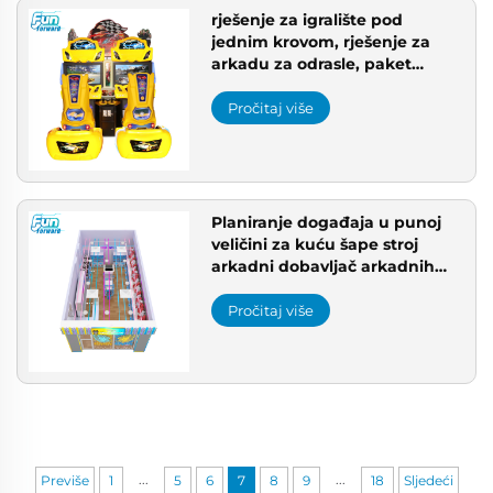
rješenje za igralište pod
jednim krovom, rješenje za
arkadu za odrasle, paket
opreme za arkadu, 3D tlocrt
igrališta
Pročitaj više
Planiranje događaja u punoj
veličini za kuću šape stroj
arkadni dobavljač arkadnih
strojeva za hvatanje
Pročitaj više
...
...
Previše
1
5
6
7
8
9
18
Sljedeći