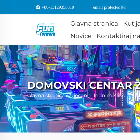
+86-13129358819
[email protected]
Glavna stranica
Kutij
Novice
Kontaktiraj n
DOMOVSKI CENTAR 
Glavna stranica
/
Rješenje Jednim Klikom
/
D