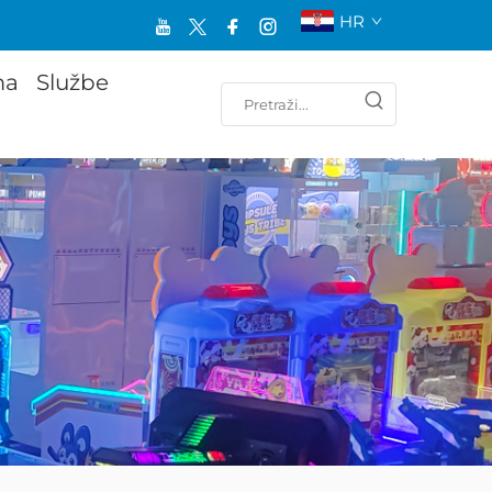
HR
ma
Službe