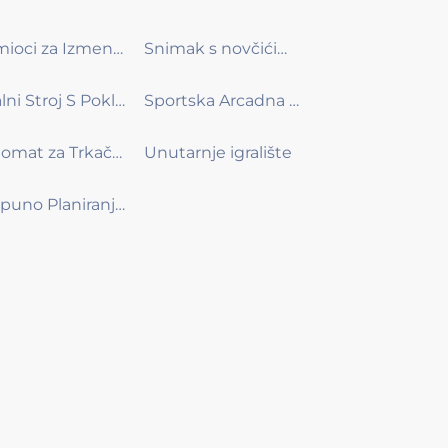
Osmioci za Izmenu Karte
Snimak s novčićima
Igralni Stroj S Poklonom
Sportska Arcadna Mašina
Automat za Trkačke Igre
Unutarnje igralište
Potpuno Planiranje Događaja