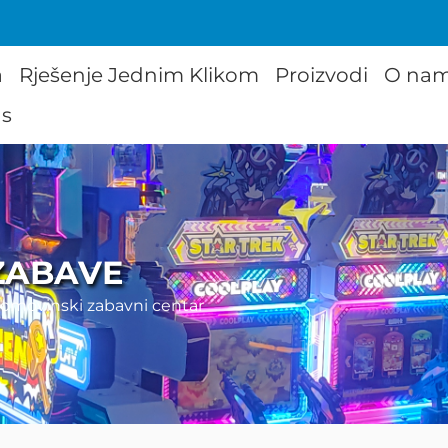
a
Rješenje Jednim Klikom
Proizvodi
O na
as
ZABAVE
omovinski zabavni centar