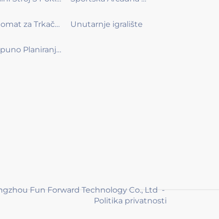
Automat za Trkačke Igre
Unutarnje igralište
Potpuno Planiranje Događaja
ngzhou Fun Forward Technology Co., Ltd -
Politika privatnosti