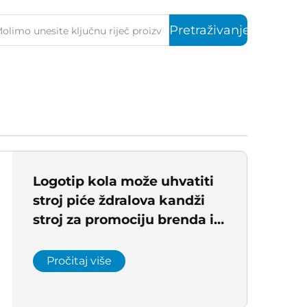
Pretraživanje
Logotip kola može uhvatiti
stroj piće ždralova kandži
stroj za promociju brenda i
atrakciju događaja u
trgovačkim centrima
Pročitaj više