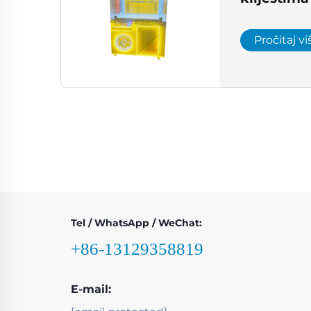
strojeve z
Veleproda
Pročitaj vi
centar
Tel / WhatsApp / WeChat:
+86-13129358819
E-mail: