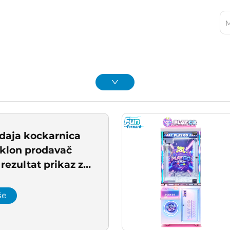
odaja kockarnica
klon prodavač
 rezultat prikaz za
 klub i Game
lika prodaja
še