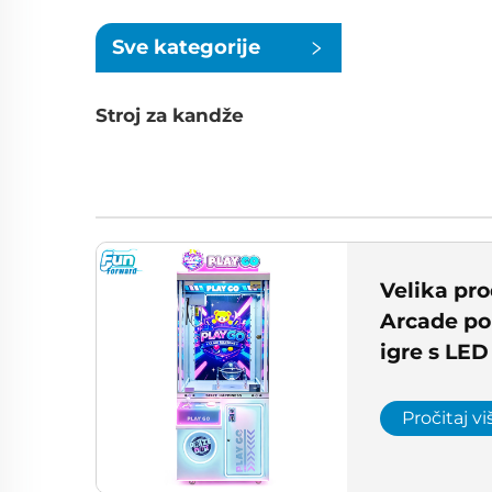
Sve kategorije
Stroj za kandže
Velika pr
Arcade po
igre s LED
bar noćni
Center Ve
Pročitaj vi