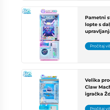
Pametni st
lopte s d
upravljanj
prihoda i 
Arcade Cr
Pročitaj vi
Velika pr
Claw Mac
igračka Žd
Pročitaj vi