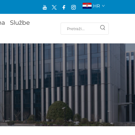
HR
ma
Službe