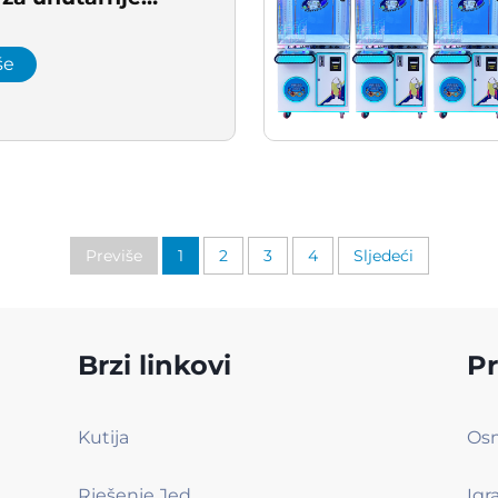
a nagrade
ja Kina za zabavni
še
Previše
1
2
3
4
Sljedeći
Brzi linkovi
Pr
Kutija
Rješenje Jednim Klikom