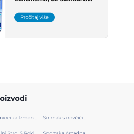
nagradna mašina za Europu,
profesionalni proizvođač
Pročitaj više
arkađe, rješenje za
unutarnje igralište
oizvodi
Osmioci za Izmenu Karte
Snimak s novčićima
Igralni Stroj S Poklonom
Sportska Arcadna Mašina