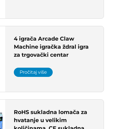
4 igrača Arcade Claw
Machine igračka ždral igra
za trgovački centar
Pročitaj više
RoHS sukladna lomača za
hvatanje u velikim
količinama, CE sukladna