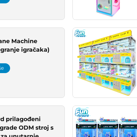
ane Machine
igranje igračaka)
še
d prilagođeni
agrade ODM stroj s
 za unutarnje