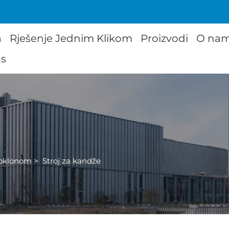
a
Rješenje Jednim Klikom
Proizvodi
O na
as
 Poklonom
>
Stroj za kandže