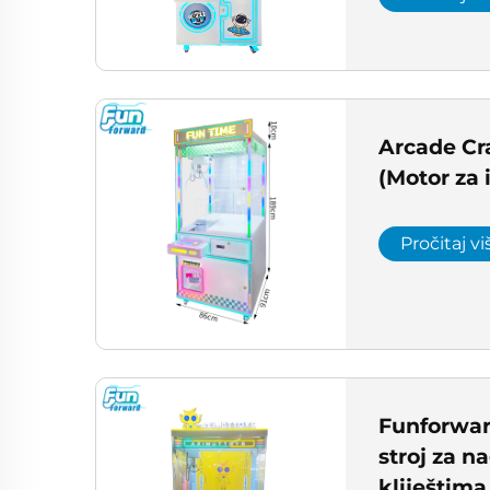
Arcade Cr
(Motor za 
Pročitaj vi
Funforwar
stroj za n
kliještima