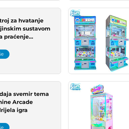
roj za hvatanje
aljinskim sustavom
a praćenje
prilagodba isplate
ane igra
še
odaja svemir tema
hine Arcade
rijela igra
še