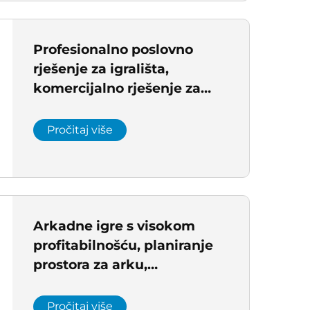
Profesionalno poslovno
rješenje za igrališta,
komercijalno rješenje za
projekt igrališta, arkadno
rješenje za Europu
Pročitaj više
Arkadne igre s visokom
profitabilnošću, planiranje
prostora za arku,
komercijalno rješenje za
projekt igrališta
Pročitaj više