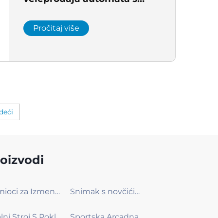
hvatalicom, izravna prodaja
s tvornice
Pročitaj više
deći
oizvodi
Osmioci za Izmenu Karte
Snimak s novčićima
Igralni Stroj S Poklonom
Sportska Arcadna Mašina