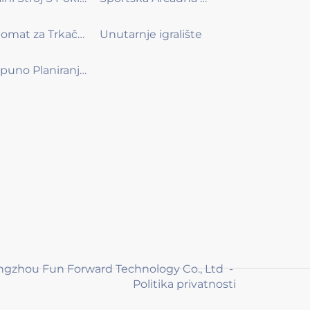
Automat za Trkačke Igre
Unutarnje igralište
Potpuno Planiranje Događaja
ngzhou Fun Forward Technology Co., Ltd -
Politika privatnosti