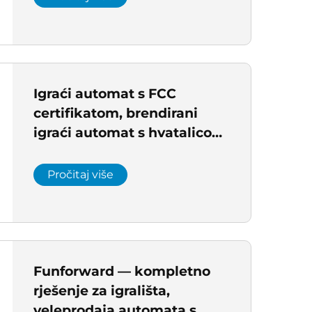
Igraći automat s FCC
certifikatom, brendirani
igraći automat s hvatalicom,
veleprodaja igraćih
automata iz Kine
Pročitaj više
Funforward — kompletno
rješenje za igrališta,
veleprodaja automata s