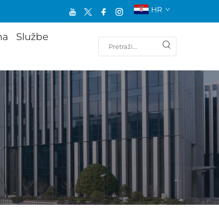
HR
ma
Službe