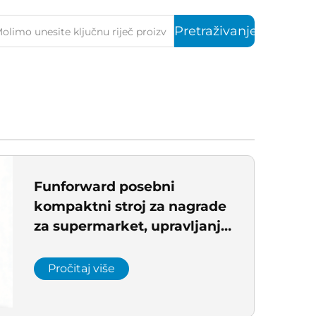
Pretraživanje
Funforward posebni
kompaktni stroj za nagrade
za supermarket, upravljanje
projektom za igralište,
izgradnju objekata
Pročitaj više