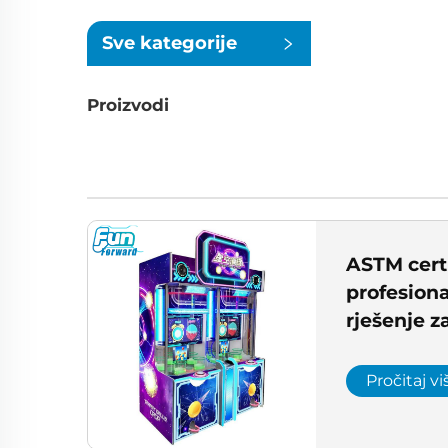
Sve kategorije
Proizvodi
ASTM certi
profesion
rješenje z
postava a
tvrtke
Pročitaj vi