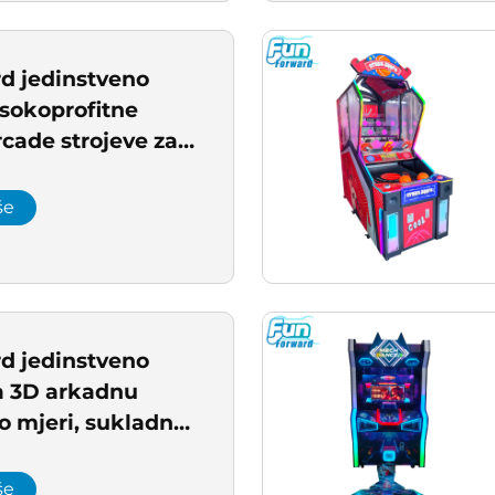
d jedinstveno
isokoprofitne
cade strojeve za
entar
še
d jedinstveno
za 3D arkadnu
o mjeri, sukladno
U-a za unutarnje
še