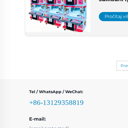
Europu, do
automata 
Pročitaj vi
Pre
Tel / WhatsApp / WeChat:
+86-13129358819
E-mail: