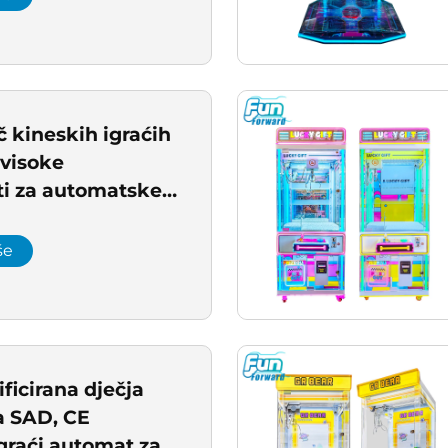
 kineskih igraćih
visoke
sti za automatske
talicama, prodaja
tvorničkog
še
ficirana dječja
za SAD, CE
graći automat za