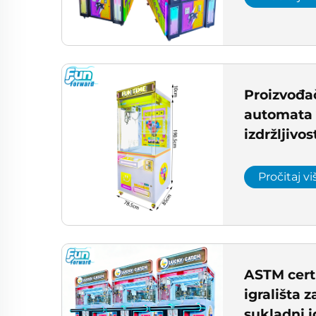
Proizvođač
automata 
izdržljivo
igre s hva
izravno s 
Pročitaj vi
podruma
ASTM certi
igrališta 
sukladni i