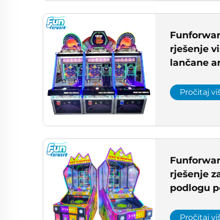
Funforwar
rješenje v
lančane ar
zabavni c
Pročitaj vi
Funforwar
rješenje 
podlogu p
normama E
igralište
Pročitaj vi