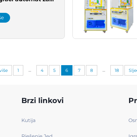
bavljač igraćih
s hvatalicom
še
...
...
više
1
4
5
6
7
8
18
Slje
Brzi linkovi
Pr
Kutija
Rješenje Jednim Klikom