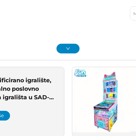
ficirano igralište,
alno poslovno
a igrališta u SAD-u,
rcade strojeva
še