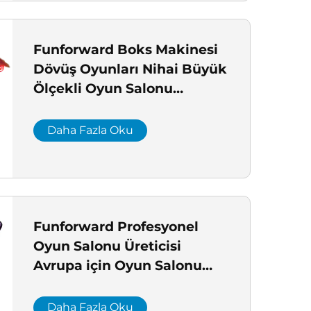
Funforward Boks Makinesi
Dövüş Oyunları Nihai Büyük
Ölçekli Oyun Salonu
Kurulumu ABD İçin FCC
Onaylı Pençe Makinesi
Daha Fazla Oku
Funforward Profesyonel
Oyun Salonu Üreticisi
Avrupa için Oyun Salonu
Çözümü anahtar teslimi
Oyun Salonu Kurulumu
Daha Fazla Oku