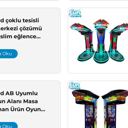
 çoklu tesisli
merkezi çözümü
eslim eğlence
kurulumu
el eğlence
a Oku
eticisi proje
yun alanı için
rd AB Uyumlu
un Alanı Masa
man Ürün Oyun
icari oyun alanı
ümü
a Oku