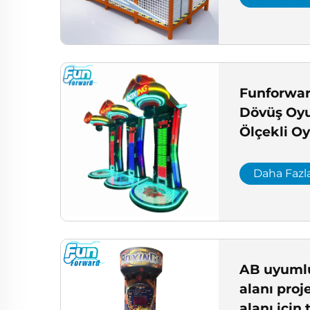
Funforwar
Dövüş Oyu
Ölçekli O
Kurulumu 
Onaylı Pe
Daha Fazl
AB uyumlu
alanı proj
alanı için