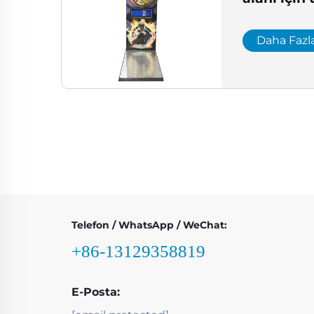
alanı çöz
Daha Fazl
Telefon / WhatsApp / WeChat:
+86-13129358819
E-Posta: