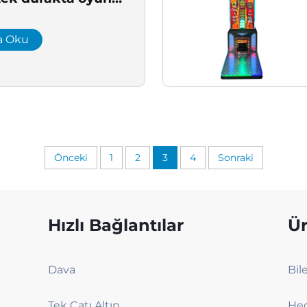
ümü
a Oku
Önceki
1
2
3
4
Sonraki
Hızlı Bağlantılar
Ür
Dava
Tek Çatı Altında Çözüm