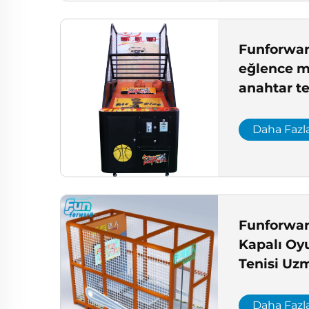
Funforward
eğlence 
anahtar t
merkezi 
profesyon
Daha Fazl
merkezi ür
yönetimi o
Funforwa
Kapalı Oy
Tenisi Uz
Makinesi t
proje çöz
Daha Fazl