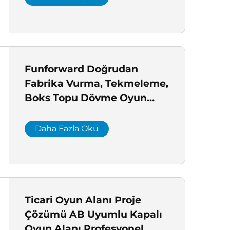
Funforward Doğrudan
Fabrika Vurma, Tekmeleme,
Boks Topu Dövme Oyun
Makinesi Profesyonel Oyun
Salonu Üreticisi
Daha Fazla Oku
Ticari Oyun Alanı Proje
Çözümü AB Uyumlu Kapalı
Oyun Alanı Profesyonel