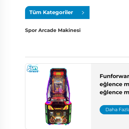
Tüm Kategoriler
Spor Arcade Makinesi
Funforwar
eğlence m
eğlence m
tasarımı 
merkezi 
Daha Fazl
özelleşti
merkezi k