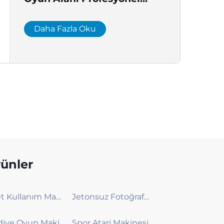
Oyun Salonu Üreticisi
Daha Fazla Oku
ünler
Bilet Kullanım Makinesi
Jetonsuz Fotoğraf Kabini Makinesi
Hediye Oyun Makinesi
Spor Atari Makinesi