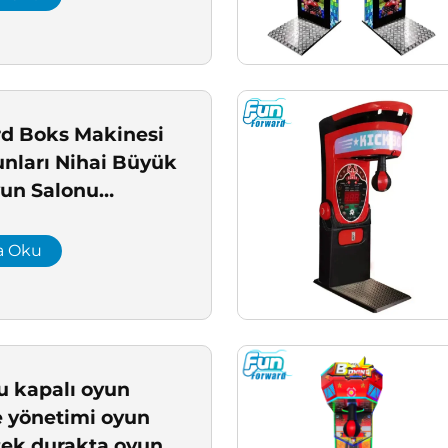
d Boks Makinesi
nları Nihai Büyük
yun Salonu
ABD İçin FCC
nçe Makinesi
a Oku
 kapalı oyun
e yönetimi oyun
 tek durakta oyun