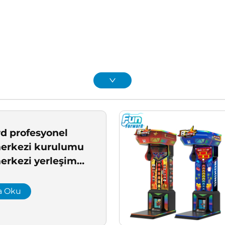
d profesyonel
erkezi kurulumu
erkezi yerleşim
hizmeti eğlence
çözümü
a Oku
rme eğlence
urulum şirketi