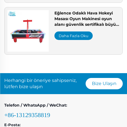
Eğlence Odaklı Hava Hokeyi
Masası Oyun Makinesi oyun
alanı güvenlik sertifikalı büyük
ölçekli eğlence merkezi
kurulumu
Daha Fazla Oku
Herhangi bir öneriye sahipseniz,
Bize Ulaşın
lütfen bize ulaşın
Telefon / WhatsApp / WeChat:
+86-13129358819
E-Posta: