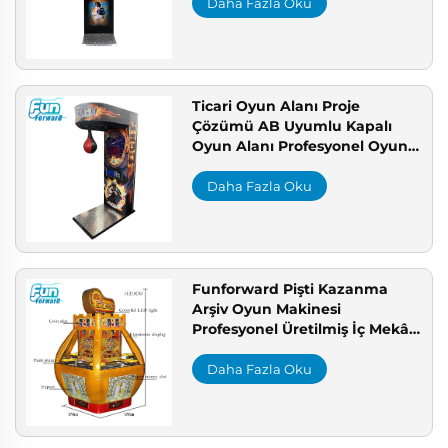
Daha Fazla Oku
Ticari Oyun Alanı Proje
Çözümü AB Uyumlu Kapalı
Oyun Alanı Profesyonel Oyun
Salonu Üreticisi
Daha Fazla Oku
Funforward Pişti Kazanma
Arşiv Oyun Makinesi
Profesyonel Üretilmiş İç Mekân
Yetişkinler İçin Metal Jeton
İtme Makinesi Eğlence Merkezi
Daha Fazla Oku
İçin Satılık