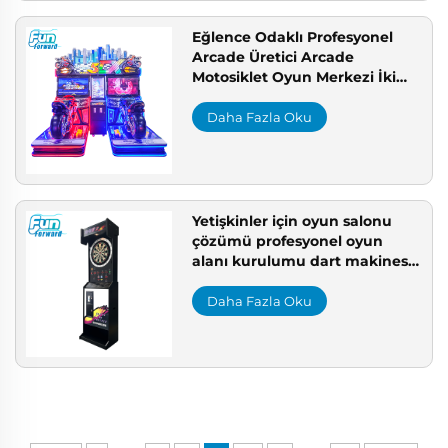
Eğlence Odaklı Profesyonel
Arcade Üretici Arcade
Motosiklet Oyun Merkezi İki
Kişilik Motosiklet Yarışı Eğlence
Merkezi İçin
Daha Fazla Oku
Yetişkinler için oyun salonu
çözümü profesyonel oyun
alanı kurulumu dart makinesi
jetonlu oyun makinesi
profesyonel oyun alanı iş
Daha Fazla Oku
çözümü