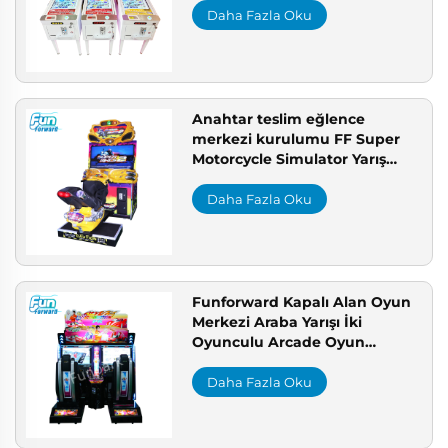
Oyun Salonu Çözümü
Daha Fazla Oku
Anahtar teslim eğlence
merkezi kurulumu FF Super
Motorcycle Simulator Yarış
Oyun Konsolu tema parkı
kapalı alan oyun alanı
Daha Fazla Oku
Funforward Kapalı Alan Oyun
Merkezi Araba Yarışı İki
Oyunculu Arcade Oyun
Makinesi Eğlence Parkı
Ekipmanı Simülatör Oyunlar
Daha Fazla Oku
Yarışı