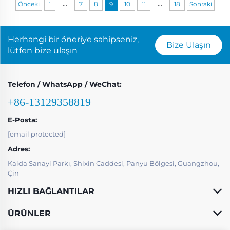
...
...
Önceki
1
7
8
9
10
11
18
Sonraki
Herhangi bir öneriye sahipseniz,
Bize Ulaşın
lütfen bize ulaşın
Telefon / WhatsApp / WeChat:
+86-13129358819
E-Posta:
[email protected]
Adres:
Kaida Sanayi Parkı, Shixin Caddesi, Panyu Bölgesi, Guangzhou,
Çin
HIZLI BAĞLANTILAR
ÜRÜNLER