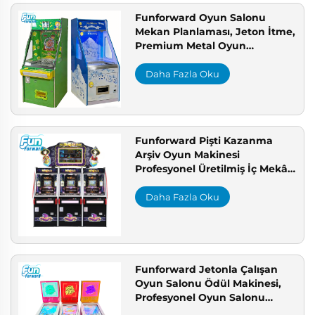
Funforward Oyun Salonu
Mekan Planlaması, Jeton İtme,
Premium Metal Oyun
Makinesi, Profesyonel Oyun
Salonu Üreticisi
Daha Fazla Oku
Funforward Pişti Kazanma
Arşiv Oyun Makinesi
Profesyonel Üretilmiş İç Mekân
Yetişkinler İçin Metal Jeton
İtme Makinesi Eğlence Merkezi
Daha Fazla Oku
İçin Satılık
Funforward Jetonla Çalışan
Oyun Salonu Ödül Makinesi,
Profesyonel Oyun Salonu
Üreticisi, Alışveriş Merkezi