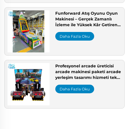
Funforward Atış Oyunu Oyun
Makinesi – Gerçek Zamanlı
İzleme ile Yüksek Kâr Getiren
Oyun Mekineleri Yetişkinler
İçin Oyun Salonu Çözümü
Daha Fazla Oku
Profesyonel arcade üreticisi
arcade makinesi paketi arcade
yerleşim tasarımı hizmeti tek
elden arcade çözümü
Daha Fazla Oku