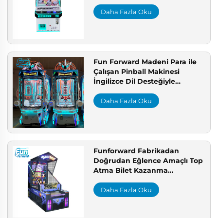
pençe makinesi tedarikçisi
Avrupa için CE uyumlu ödül
Daha Fazla Oku
makinesi
Fun Forward Madeni Para ile
Çalışan Pinball Makinesi
İngilizce Dil Desteğiyle
Eğlence Arcadeleri, Oyun
Merkezi, Metal Malzemeden
Daha Fazla Oku
Üretilmiştir Maquina De
Pinball
Funforward Fabrikadan
Doğrudan Eğlence Amaçlı Top
Atma Bilet Kazanma
Balkabağı Partisi 2 İadeli
Jetonla Çalışan Oyunlar Oyun
Daha Fazla Oku
Merkezi İçin