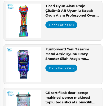
Ticari Oyun Alanı Proje
Çözümü AB Uyumlu Kapalı
Oyun Alanı Profesyonel Oyun
Salonu Üreticisi
Daha Fazla Oku
Funforward Yeni Tasarım
Metal Arşiv Oyunu Crazy
Shooter Silah Ateşleme
Simülatörü Jetonla Çalışan
Oyunlar
Daha Fazla Oku
CE sertifikalı ticari pençe
makinesi pençe makinesi
toplu tedarikçi ata binicilik