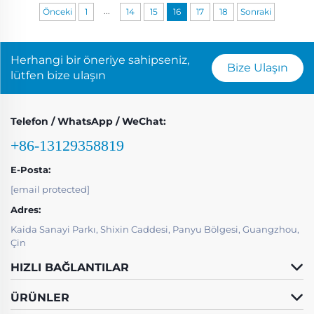
...
Önceki
1
14
15
16
17
18
Sonraki
Herhangi bir öneriye sahipseniz,
Bize Ulaşın
lütfen bize ulaşın
Telefon / WhatsApp / WeChat:
+86-13129358819
E-Posta:
[email protected]
Adres:
Kaida Sanayi Parkı, Shixin Caddesi, Panyu Bölgesi, Guangzhou,
Çin
HIZLI BAĞLANTILAR
ÜRÜNLER