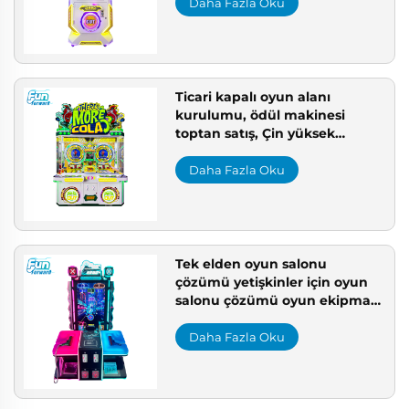
yüksek kâr getirili arcade
Daha Fazla Oku
makineleri
Ticari kapalı oyun alanı
kurulumu, ödül makinesi
toptan satış, Çin yüksek
dayanıklılıkta arcade için ödül
makinesi
Daha Fazla Oku
Tek elden oyun salonu
çözümü yetişkinler için oyun
salonu çözümü oyun ekipmanı
paketi profesyonel oyun alanı
iş çözümü
Daha Fazla Oku