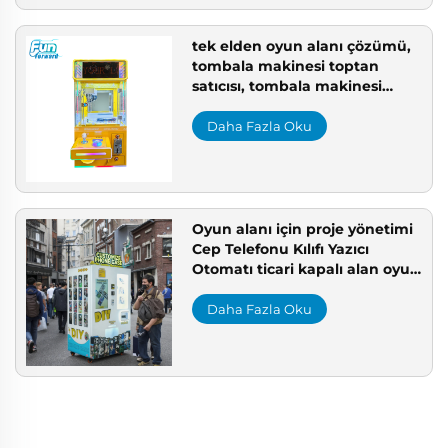
tek elden oyun alanı çözümü,
tombala makinesi toptan
satıcısı, tombala makinesi
fabrikası doğrudan satış Çin
ödül makinesi üreticisi
Daha Fazla Oku
Oyun alanı için proje yönetimi
Cep Telefonu Kılıfı Yazıcı
Otomatı ticari kapalı alan oyun
alanı kurulumu
Daha Fazla Oku