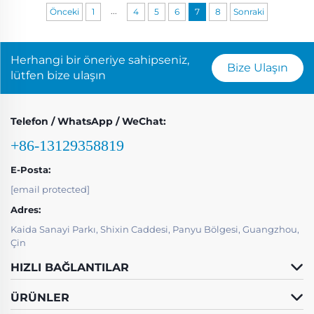
...
Önceki
1
4
5
6
7
8
Sonraki
Herhangi bir öneriye sahipseniz,
Bize Ulaşın
lütfen bize ulaşın
Telefon / WhatsApp / WeChat:
+86-13129358819
E-Posta:
[email protected]
Adres:
Kaida Sanayi Parkı, Shixin Caddesi, Panyu Bölgesi, Guangzhou,
Çin
HIZLI BAĞLANTILAR
ÜRÜNLER