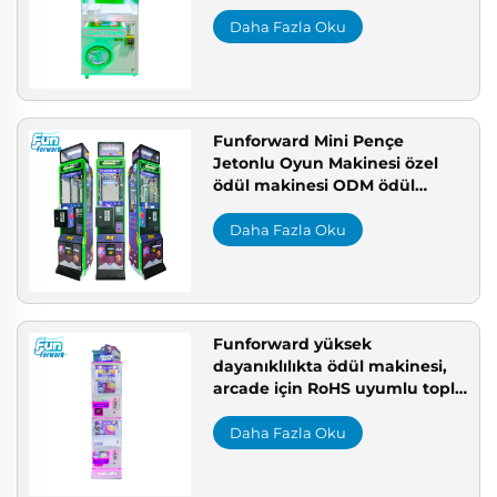
makinesi üreticisi
Daha Fazla Oku
Funforward Mini Pençe
Jetonlu Oyun Makinesi özel
ödül makinesi ODM ödül
makinesi toptan satış Çin
Daha Fazla Oku
Funforward yüksek
dayanıklılıkta ödül makinesi,
arcade için RoHS uyumlu toplu
pençe makinesi, Çin ödül
makinesi üreticisi
Daha Fazla Oku