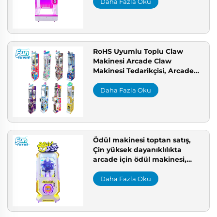
Daha Fazla Oku
RoHS Uyumlu Toplu Claw
Makinesi Arcade Claw
Makinesi Tedarikçisi, Arcade
İçin Yüksek Dayanıklılıkta Ödül
Makinesi
Daha Fazla Oku
Ödül makinesi toptan satış,
Çin yüksek dayanıklılıkta
arcade için ödül makinesi,
arcade ekipman paketi,
yüksek kâr getirili arcade
Daha Fazla Oku
makineleri