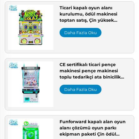
Ticari kapalı oyun alanı
kurulumu, ödül makinesi
toptan satış, Çin yüksek
dayanıklılıkta arcade için ödül
makinesi
Daha Fazla Oku
CE sertifikalı ticari pençe
makinesi pençe makinesi
toplu tedarikçi ata binicilik
pençe makinesi tedarikçisi
Avrupa için CE uyumlu ödül
Daha Fazla Oku
makinesi
Funforward kapalı alan oyun
alanı çözümü oyun parkı
ekipman paketi Çin ödül