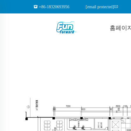
+86-18320693956
[email protected]
홈페이