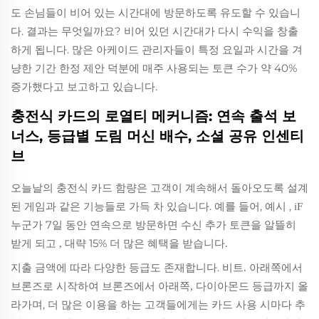
도 손님들이 비어 있는 시간대에 방문하도록 유도할 수 있습니
다. 결과는 무엇일까요? 비어 있던 시간대가 다시 수익을 창출
하게 됩니다. 많은 아케이드 관리자들이 특정 요일과 시간을 겨
냥한 기간 한정 제안 덕분에 매주 사용되는 토큰 수가 약 40%
증가했다고 보고하고 있습니다.
충전식 카드의 로열티 메커니즘: 연속 출석 보
너스, 등급별 도림 머신 배수, 소셜 공유 인센티
브
오늘날의 충전식 카드
고객이 계속해서 돌아오도록 설계
함량은
된 게임과 같은 기능들로 가득 차 있습니다. 예를 들어,
,
예시
iF
누군가 7일 동안
방문하면
추가 토큰을 알뜰히
연속으로
수신
받게 되고
15% 더 많은 혜택을
,
대략
받습니다.
지출 금액에 따라 다양한 등급도 존재합니다.
비트. 아래쪽에서
브론즈에서
다이아몬드 등급까지 올
브론즈로 시작하여
아래쪽,
라가며, 더 많은 이용을 하는 고객들에게는 카드 사용 시마다 추