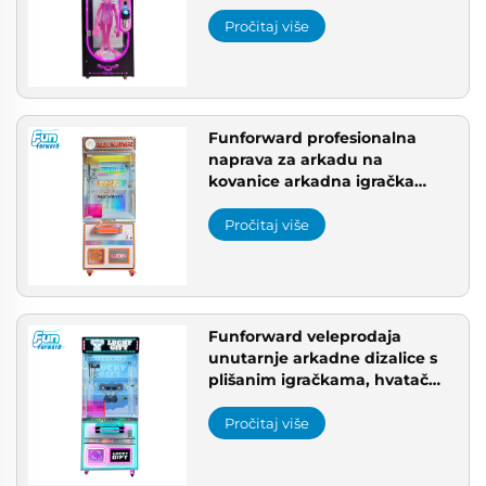
projektima za igralište
Pročitaj više
Funforward profesionalna
naprava za arkadu na
kovanice arkadna igračka
mašina za zabavu za
profesionalne proizvođače
Pročitaj više
arkada
Funforward veleprodaja
unutarnje arkadne dizalice s
plišanim igračkama, hvatač
čepatiljka, izravna isporuka s
tvornice, kineski proizvođač
Pročitaj više
nagradnih mašina