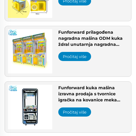
ASTM igralište SAD
Pročitaj više
Funforward prilagođena
nagradna mašina ODM kuka
ždral unutarnja nagradna
mašina veleprodaja Kina
Pročitaj više
Funforward kuka mašina
izravna prodaja s tvornice
igračka na kovanice meka
lutka dječji vrt kuka mašina
veleprodaja dobavljač
Pročitaj više