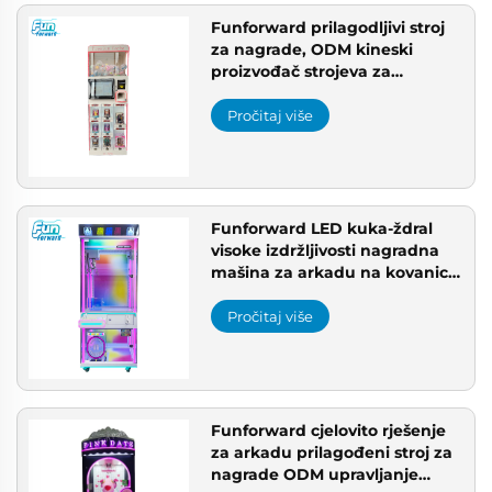
Funforward prilagodljivi stroj
za nagrade, ODM kineski
proizvođač strojeva za
nagrade, usluga instalacije
igrališta
Pročitaj više
Funforward LED kuka-ždral
visoke izdržljivosti nagradna
mašina za arkadu na kovanice
lutkarska igra višesmjerna
rješenja za arkadu
Pročitaj više
Funforward cjelovito rješenje
za arkadu prilagođeni stroj za
nagrade ODM upravljanje