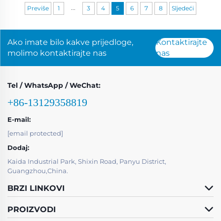
...
Previše
1
3
4
5
6
7
8
Sljedeći
Ako imate bilo kakve prijedloge,
Kontaktirajte
molimo kontaktirajte nas
nas
Tel / WhatsApp / WeChat:
+86-13129358819
E-mail:
[email protected]
Dodaj:
Kaida Industrial Park, Shixin Road, Panyu District,
Guangzhou,China.
BRZI LINKOVI
PROIZVODI