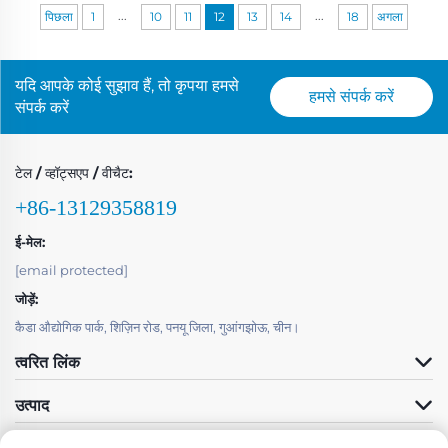
...
...
पिछला
1
10
11
12
13
14
18
अगला
यदि आपके कोई सुझाव हैं, तो कृपया हमसे
हमसे संपर्क करें
संपर्क करें
टेल / व्हॉट्सएप / वीचैट:
+86-13129358819
ई-मेल:
[email protected]
जोड़ें:
कैडा औद्योगिक पार्क, शिज़िन रोड, पनयू जिला, गुआंगझोऊ, चीन।
त्वरित लिंक
उत्पाद