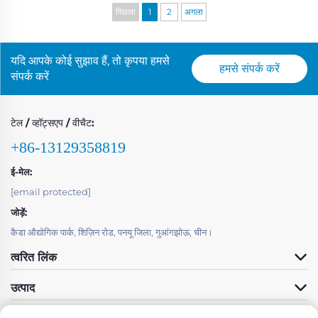
पिछला
1
2
अगला
यदि आपके कोई सुझाव हैं, तो कृपया हमसे
हमसे संपर्क करें
संपर्क करें
टेल / व्हॉट्सएप / वीचैट:
+86-13129358819
ई-मेल:
[email protected]
जोड़ें:
कैडा औद्योगिक पार्क, शिज़िन रोड, पनयू जिला, गुआंगझोऊ, चीन।
त्वरित लिंक
उत्पाद