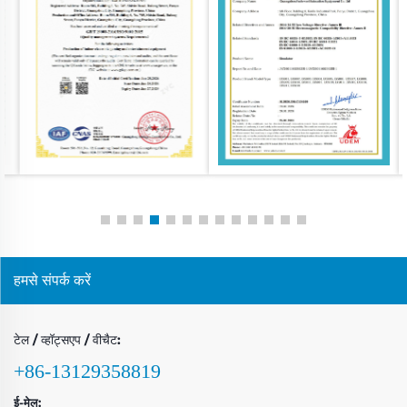
हमसे संपर्क करें
टेल / व्हॉट्सएप / वीचैट:
+86-13129358819
ई-मेल: