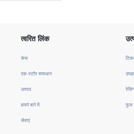
त्वरित लिंक
उत्
केस
टिकट
एक-स्टॉप समाधान
उपहा
उत्पाद
रेसि
हमारे बारे में
फुल इ
सेवाएं