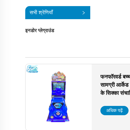
सभी श्रेणियाँ
इनडोर प्लेग्राउंड
फनफॉरवर्ड बच्चों
सामग्री आर्केड 
के सिक्का संच
मशीन
अधिक पढ़ें