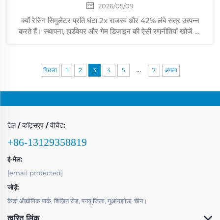
2026/05/09
क्यों रेसिंग सिमुलेटर प्रति घंटा 2x राजस्व और 42% लंबे सत्र उत्पन्न
करते हैं। स्थापना, हार्डवेयर और गेम डिज़ाइन की ऐसी रणनीतियाँ खोजें जो
आर्केड के आरओआई को बढ़ाती हैं। डेटा-आधारित निष्पादन योजना प्राप्त
करें।
...
पिछला
1
2
3
4
5
7
अगला
टेल / व्हॉट्सएप / वीचैट:
+86-13129358819
ई-मेल:
[email protected]
जोड़ें:
कैडा औद्योगिक पार्क, शिज़िन रोड, पनयू जिला, गुआंगझोऊ, चीन।
त्वरित लिंक