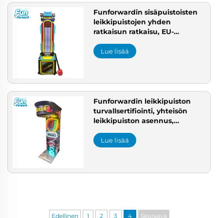
Funforwardin sisäpuistoisten
leikkipuistojen yhden
ratkaisun ratkaisu, EU-
vaatimusten mukainen
sisäleikkipuisto
Lue lisää
Funforwardin leikkipuiston
turvallsertifiointi, yhteisön
leikkipuiston asennus,
kaupallisen leikkipuiston
hankeratkaisu
Lue lisää
Edellinen
1
2
3
4
Seuraava