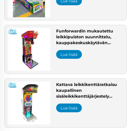
aikuisten arcaderatkaisuun
Lue lisää
Funforwardin mukautettu
leikkipuiston suunnittelu,
kauppakeskuskäytävän
ratkaisu - kauppakeskukseen
yhden pysähdyksen
Lue lisää
leikkipuistoratkaisu
Kattava leikkikenttäratkaisu
kaupallinen
sisäleikkikenttäjärjestely
risteilyratikkarakennusratkaisun
tarjoaja Boxauskone
Lue lisää