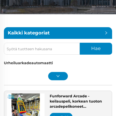
Kaikki kategoriat
Hae
Urheiluarkadeautomaatti
Funforward Arcade -
keilauspeli, korkean tuoton
arcadepelikoneet
reaaliaikaisella seurannalla