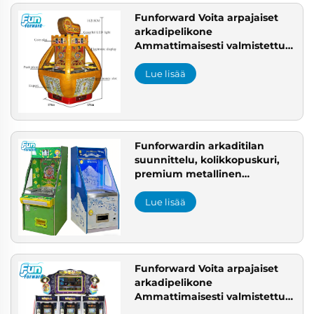
Funforward Voita arpajaiset
arkadipelikone
Ammattimaisesti valmistettu
Sisätiloihin Aikuisten
Metallinen Kolikkopuskuri
Lue lisää
Myytävänä Viihdekeskukseen
Funforwardin arkaditilan
suunnittelu, kolikkopuskuri,
premium metallinen
arkadipelikone,
ammattimainen
Lue lisää
arkadivalmistaja
Funforward Voita arpajaiset
arkadipelikone
Ammattimaisesti valmistettu
Sisätiloihin Aikuisten