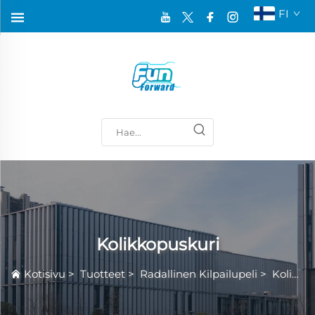
FI
Kolikkopuskuri
Kotisivu
>
Tuotteet
>
Radallinen Kilpailupeli
>
Kolikkopuskuri