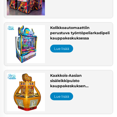
Kolikkoautomaattiin
perustuva työntöpeliarkadipeli
kauppakeskuksessa
Lue lisää
Kaakkois-Aasian
sisäleikkipuisto
kauppakeskuksen
leikkipuistoratkaisu
kauppakeskuksen
Lue lisää
sisäleikkipuiston
suunnitteluun arcadesettup-
yhtiölle