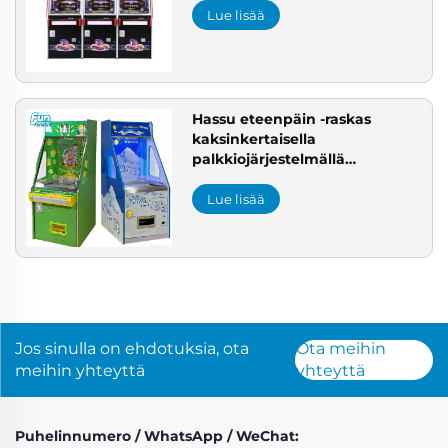
Metallinen Kolikkopuskuri
Lue lisää
Myytävänä Viihdekeskukseen
Hassu eteenpäin -raskas
kaksinkertaisella
palkkiojärjestelmällä
varustettu kolikkopuskuri –
maksimoi tuotot todetulla
Lue lisää
ROI:lla ja täydellisellä
räätälöinnillä
Jos sinulla on ehdotuksia, ota
Ota meihin
meihin yhteyttä
yhteyttä
Puhelinnumero / WhatsApp / WeChat: