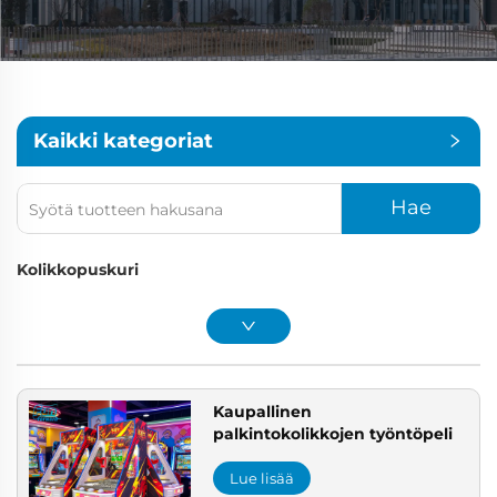
Kaikki kategoriat
Hae
Kolikkopuskuri
Kaupallinen
palkintokolikkojen työntöpeli
Lue lisää