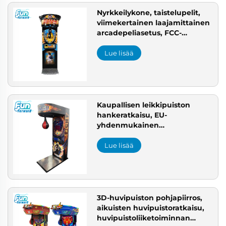
Nyrkkeilykone, taistelupelit,
viimekertainen laajamittainen
arcadepeliasetus, FCC-
hyväksytty koukkukone
USA:han
Lue lisää
Kaupallisen leikkipuiston
hankeratkaisu, EU-
yhdenmukainen
sisäleikkipuisto,
ammattilaisten
Lue lisää
huvipuistovalmistaja
3D-huvipuiston pohjapiirros,
aikuisten huvipuistoratkaisu,
huvipuistoliiketoiminnan