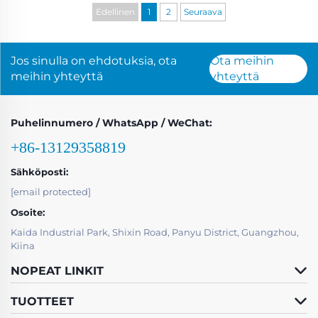
Edellinen
1
2
Seuraava
Jos sinulla on ehdotuksia, ota
Ota meihin
meihin yhteyttä
yhteyttä
Puhelinnumero / WhatsApp / WeChat:
+86-13129358819
Sähköposti:
[email protected]
Osoite:
Kaida Industrial Park, Shixin Road, Panyu District, Guangzhou,
Kiina
NOPEAT LINKIT
TUOTTEET