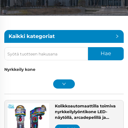
Kaikki kategoriat
Hae
Nyrkkeily kone
Kolikkoautomaattilla toimiva
nyrkkeilylyöntikone LED-
näytöllä, arcadepelillä ja
voimamittarilla