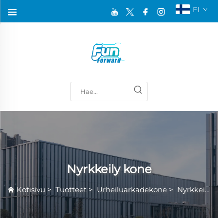
FI
Nyrkkeily kone
Kotisivu
>
Tuotteet
>
Urheiluarkadekone
>
Nyrkkeily kone