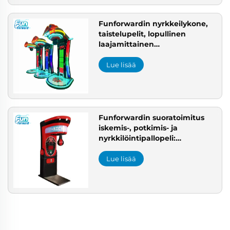
Funforwardin nyrkkeilykone,
taistelupelit, lopullinen
laajamittainen
huvipuistojärjestelmä, FCC-
hyväksytty kourukone USA:lle
Lue lisää
Funforwardin suoratoimitus
iskemis-, potkimis- ja
nyrkkilöintipallopeli:
ammattimainen
arkadipelimuotosepän
Lue lisää
valmistama kone