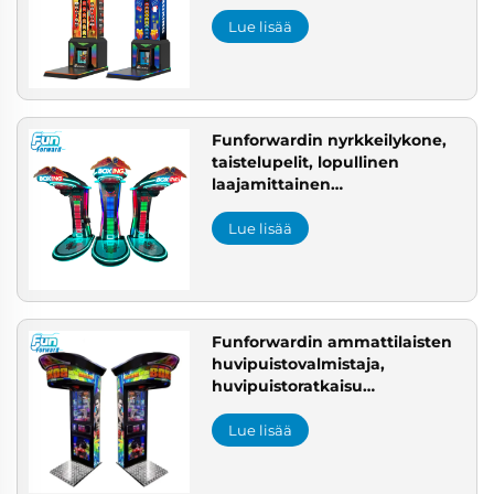
ratkaisu, kaupallisen
leikkipuiston hankeratkaisu
Lue lisää
Funforwardin nyrkkeilykone,
taistelupelit, lopullinen
laajamittainen
huvipuistojärjestelmä, FCC-
hyväksytty kourukone USA:lle
Lue lisää
Funforwardin ammattilaisten
huvipuistovalmistaja,
huvipuistoratkaisu
Eurooppaan, valmiiksi
toimitettava
Lue lisää
huvipuistojärjestelmä