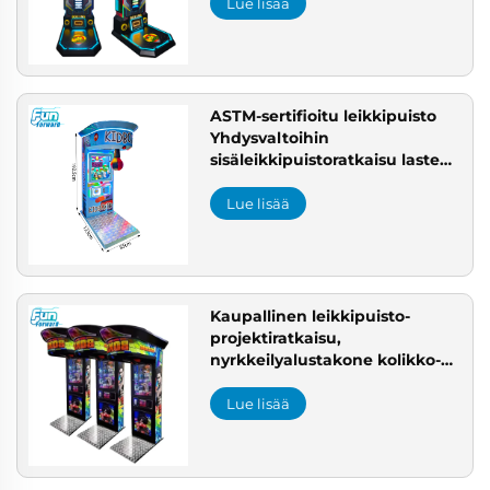
Lue lisää
ASTM-sertifioitu leikkipuisto
Yhdysvaltoihin
sisäleikkipuistoratkaisu lasten
turvalliset
leikkipuistomateriaalit
Lue lisää
pelikonejärjestelmäyritys
viihdepalveluihin
Kaupallinen leikkipuisto-
projektiratkaisu,
nyrkkeilyalustakone kolikko-
ohjattavaksi räätälöityyn
arcadepeliasetukseen
Lue lisää