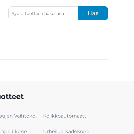
Hae
otteet
Lippujen Vaihtokone
Kolikkoautomaattinen Valokuvakoppi
japeli-kone
Urheiluarkadekone