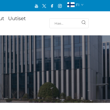
FI
ut
Uutiset