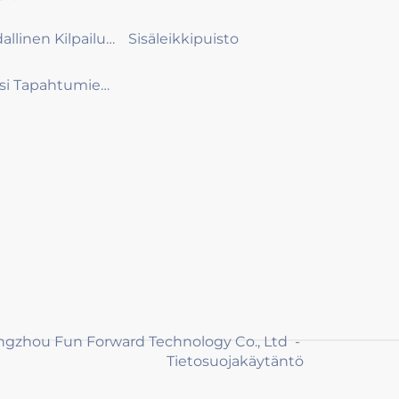
Radallinen Kilpailupeli
Sisäleikkipuisto
Täysi Tapahtumien Suunnittelu
ngzhou Fun Forward Technology Co., Ltd -
Tietosuojakäytäntö