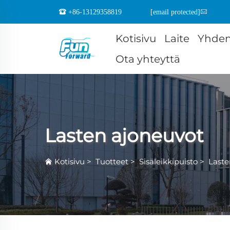
+86-13129358819
[email protected]
Kotisivu
Laite
Yhden
Ota yhteyttä
Lasten ajoneuvot
Kotisivu
>
Tuotteet
>
Sisäleikkipuisto
>
Laste