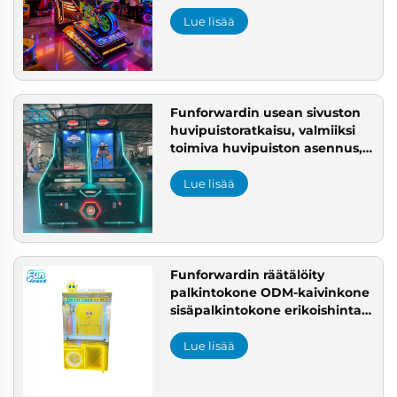
Aolution Kaupallinen
sisäpuhallusleikkipuisto -
Lue lisää
ratkaisu
Funforwardin usean sivuston
huvipuistoratkaisu, valmiiksi
toimiva huvipuiston asennus,
ammattimainen huvipuiston
valmistaja, projektinhallinta
Lue lisää
leikkipuistoa varten
Funforwardin räätälöity
palkintokone ODM-kaivinkone
sisäpalkintokone erikoishinta
Kiina valmistajalta
viihdekeskukseen
Lue lisää