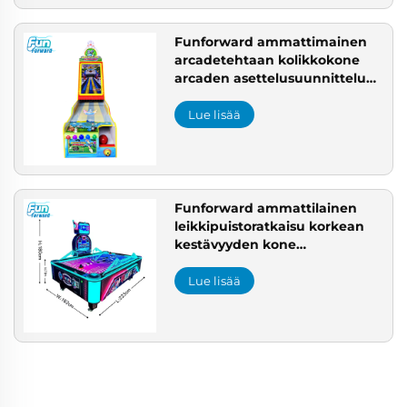
Funforward ammattimainen
arcadetehtaan kolikkokone
arcaden asettelusuunnittelu
palvelu leikkipuistoprojekti
Lue lisää
Funforward ammattilainen
leikkipuistoratkaisu korkean
kestävyyden kone
harrastepeliin 3D-harrastepelin
tason suunnittelu
Lue lisää
harrastepeliasennusyritys