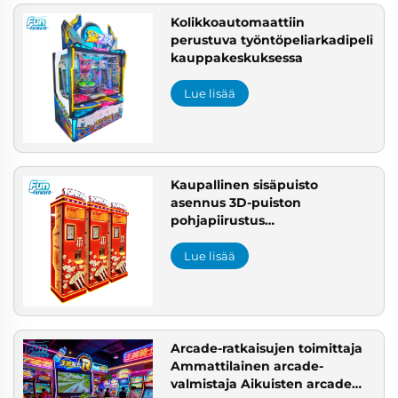
Kolikkoautomaattiin
perustuva työntöpeliarkadipeli
kauppakeskuksessa
Lue lisää
Kaupallinen sisäpuisto
asennus 3D-puiston
pohjapiirustus
projektinhallinta ratkaisu
puistojen arcadelle
Lue lisää
Eurooppaan
Arcade-ratkaisujen toimittaja
Ammattilainen arcade-
valmistaja Aikuisten arcade