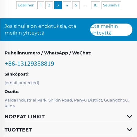
...
Edellinen
1
2
3
4
5
18
Seuraava
Jos sinulla on ehdotuksia, ota
Ota meihin
meihin yhteyttä
yhteyttä
Puhelinnumero / WhatsApp / WeChat:
+86-13129358819
Sähköposti:
[email protected]
Osoite:
Kaida Industrial Park, Shixin Road, Panyu District, Guangzhou,
Kiina
NOPEAT LINKIT
TUOTTEET