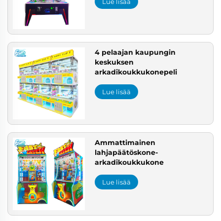
Lue lisää
4 pelaajan kaupungin
keskuksen
arkadikoukkukonepeli
Lue lisää
Ammattimainen
lahjapäätöskone-
arkadikoukkukone
Lue lisää