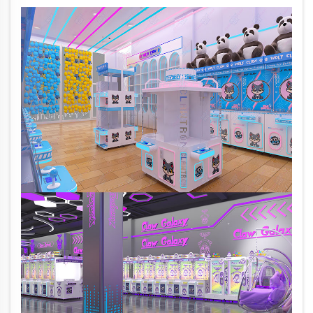
toimintaan, joiden avulla päivittäiset tulot voivat
kasvaa jopa 35 %. Saat nyt käyttäjävinkkejä.