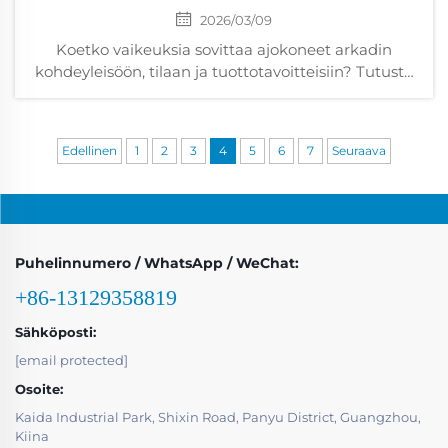
2026/03/09
Koetko vaikeuksia sovittaa ajokoneet arkadin
kohdeyleisöön, tilaan ja tuottotavoitteisiin? Tutustu
siihen, miten muoto, laitteisto ja osallistumista
edistävät ominaisuudet vaikuttavat tuloksiin. Hanki
ilmainen paikan arviointisi jo tänään.
Edellinen
1
2
3
4
5
6
7
Seuraava
Puhelinnumero / WhatsApp / WeChat:
+86-13129358819
Sähköposti:
[email protected]
Osoite:
Kaida Industrial Park, Shixin Road, Panyu District, Guangzhou,
Kiina