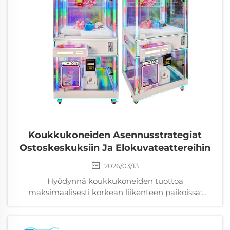
Koukkukoneiden Asennusstrategiat
Ostoskeskuksiin Ja Elokuvateattereihin
2026/03/13
Hyödynnä koukkukoneiden tuottoa
maksimaalisesti korkean liikenteen paikoissa:
dataperustainen sijoittelu, IP-aiheisiin palkintoihin
linjatut ratkaisut sekä huollon parhaat käytännöt.
Hanki ilmainen paikan arviointisi jo tänään.