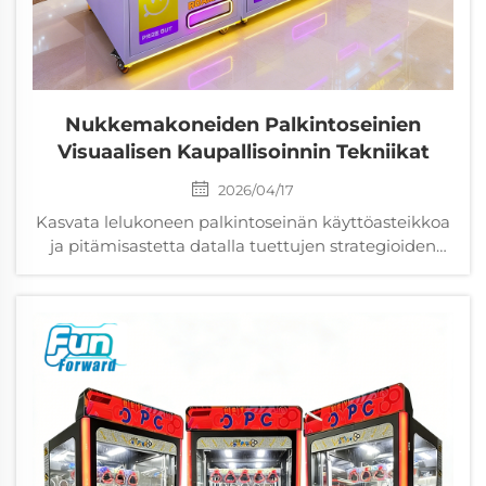
Nukkemakoneiden Palkintoseinien
Visuaalisen Kaupallisoinnin Tekniikat
2026/04/17
Kasvata lelukoneen palkintoseinän käyttöasteikkoa
ja pitämisastetta datalla tuettujen strategioiden
avulla: silmätasolla sijoitettu palkintoseinä,
teemakohtainen aluejaottelu, valaistus ja ADA:n
vaatimusten mukainen kapea tarjonta. Optimoi nyt.