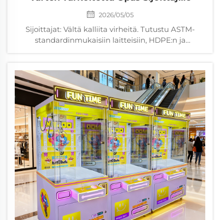
2026/05/05
Sijoittajat: Vältä kalliita virheitä. Tutustu ASTM-
standardinmukaisiin laitteisiin, HDPE:n ja
merikelpoisesta teräksestä tehtyjen laitteiden
kestävyysvertailuun, ikäryhmäkohtaiseen
tuottoanalyysiin (ROI) ja toimittajien tarkastukseen
palvelutasosopimusten (SLA) avulla. Lataa ilmainen
tarkistuslista.