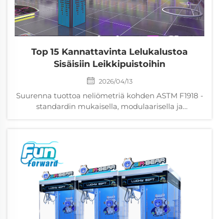
Top 15 Kannattavinta Lelukalustoa
Sisäisiin Leikkipuistoihin
2026/04/13
Suurenna tuottoa neliömetriä kohden ASTM F1918 -
standardin mukaisella, modulaarisella ja
interaktiivisella leikkipuistovälineellä, joka lisää
vierailun kestoa, toistuvia käyntiä ja vanhempien
muuntumista asiakkaiksi. Hanki täysi luettelo nyt.