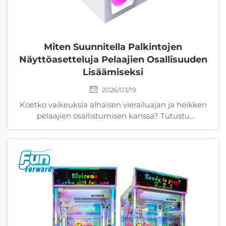
Miten Suunnitella Palkintojen
Näyttöasetteluja Pelaajien Osallisuuden
Lisäämiseksi
2026/03/19
Koetko vaikeuksia alhaisen vierailuajan ja heikken
pelaajien osallistumisen kanssa? Tutustu
tieteellisesti perusteltuihin palkintojen
asettelustrategioihin – silmänliike-seurantaan,
pyöritysajastukseen ja dopamiinirenkaisiin – jotka
nostavat vuorovaikutusta 30 %. Optimoi nyt.