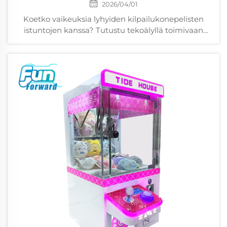
2026/04/01
Koetko vaikeuksia lyhyiden kilpailukonepelisten
istuntojen kanssa? Tutustu tekoälyllä toimivaan
dynaamiseen vaikeustasosäätöön, joka lisää
peliaikaa 35–50 %. Optimoi nyt käytettävyys ja
tuotto.