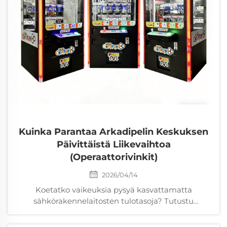
Kuinka Parantaa Arkadipelin Keskuksen
Päivittäistä Liikevaihtoa
(operaattorivinkit)
2026/04/14
Koetatko vaikeuksia pysyä kasvattamatta
sähkörakennelaitosten tulotasoja? Tutustu
dataperusteiseen pelialueen suunnitteluun,
dynaamiseen hinnoitteluun ja ennakoivaan