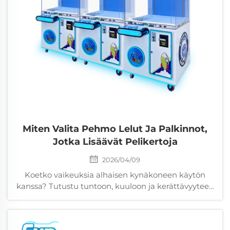
Miten Valita Pehmo Lelut Ja Palkinnot,
Jotka Lisäävät Pelikertoja
2026/04/09
Koetko vaikeuksia alhaisen kynäkoneen käytön
kanssa? Tutustu tuntoon, kuuloon ja kerättävyyteen
perustuviin, turvallisuuscertifioituun pehmoleluihin,
jotka lisäävät pelikertoja 40 %. Opettele tunto-,
kuulo- ja kerättävyyspainotteisen suunnittelun