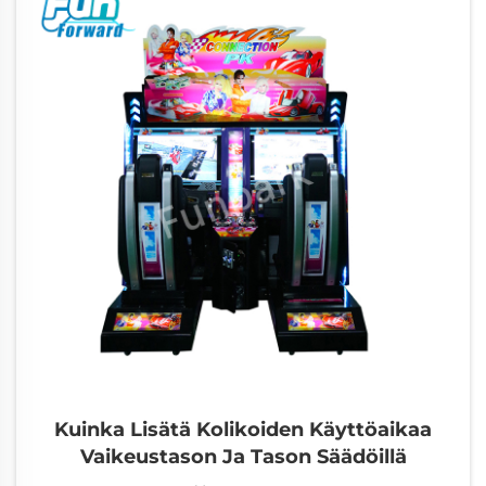
salaisuudet. Hanki nyt tuottavuutesi optimoitu
palkintotaktiikka.
Kuinka Lisätä Kolikoiden Käyttöaikaa
Vaikeustason Ja Tason Säädöillä