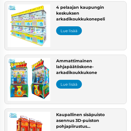
4 pelaajan kaupungin
keskuksen
arkadikoukkukonepeli
Lue lisää
Ammattimainen
lahjapäätöskone-
arkadikoukkukone
Lue lisää
Kaupallinen sisäpuisto
asennus 3D-puiston
pohjapiirustus