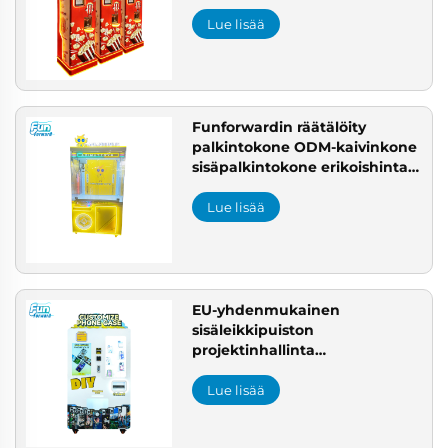
projektinhallinta ratkaisu
puistojen arcadelle
Lue lisää
Eurooppaan
Funforwardin räätälöity
palkintokone ODM-kaivinkone
sisäpalkintokone erikoishinta
Kiina valmistajalta
viihdekeskukseen
Lue lisää
EU-yhdenmukainen
sisäleikkipuiston
projektinhallinta
leikkipuistoon korkean
kestävyyden palkintokone
Lue lisää
harrastepeliin
harrastepeliratkaisun