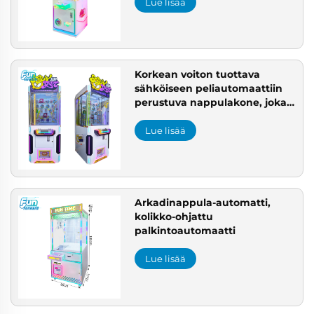
Lue lisää
Korkean voiton tuottava
sähköiseen peliautomaattiin
perustuva nappulakone, joka
toimii kolikoilla ja myy lahjoja
Lue lisää
Arkadinappula-automatti,
kolikko-ohjattu
palkintoautomaatti
Lue lisää