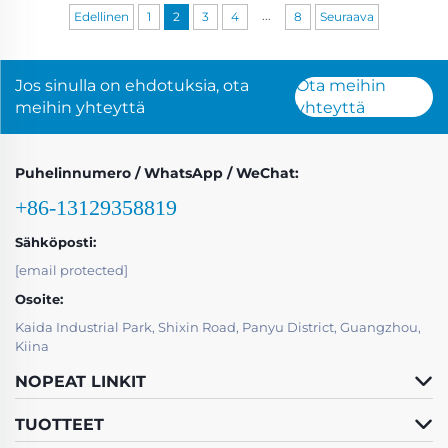
...
Edellinen
1
2
3
4
8
Seuraava
Jos sinulla on ehdotuksia, ota
Ota meihin
meihin yhteyttä
yhteyttä
Puhelinnumero / WhatsApp / WeChat:
+86-13129358819
Sähköposti:
[email protected]
Osoite:
Kaida Industrial Park, Shixin Road, Panyu District, Guangzhou,
Kiina
NOPEAT LINKIT
TUOTTEET