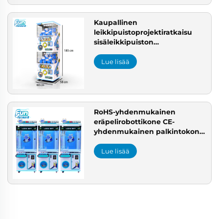
mukauttaminen
Kaupallinen
leikkipuistoprojektiratkaisu
sisäleikkipuiston
asettelusuunnittelu CE-
yhdenmukainen palkintokone
Lue lisää
Eurooppaa varten massojen
harrastepeliasennus
RoHS-yhdenmukainen
eräpelirobottikone CE-
yhdenmukainen palkintokone
Eurooppaan ammattimainen
pelikonevalmistaja
Lue lisää
sisäleikkipuistoratkaisu