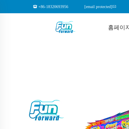
+86-18320693956
[email protected]
홈페이