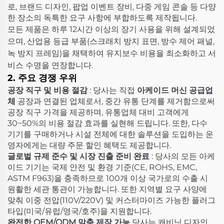
로, 브랜드 디자인, 팝업 이벤트 장비, 다중 게임 콘솔 등 다양
한 장소의 독특한 요구 사항에 부합하도록 제작됩니다.
모든 제품은 하루 12시간 이상의 장기 사용을 위해 설계되었
으며, 산업용 등급 부품(스크래치 방지 표면, 방수 제어 패널,
녹 방지 프레임)을 채택하여 유지보수 비용을 최소화하고 서
비스 수명을 연장합니다.
2. 주요 경쟁 우위
공장 직구 및 비용 절감
: 당사는 직접
아케이드 머신 공급업
체
공장과 연결된 업체로서, 중간 유통 단계를 제거함으로써
공장 직구 가격을 제공하며, 유통업체 대비 고객에게
30~50%의 비용 절감 효과를 실현해 드립니다. 또한, 다수
기기를 구매하거나 시설 전체에 대한 솔루션을 도입하는 운
영자에게는 대량 주문 할인 혜택도 제공합니다.
글로벌 규제 준수 및 시장 진출 준비 완료
: 당사의 모든 아케
이드 기기는 국제 안전 및 환경 기준(CE, ROHS, EMC,
ASTM F963)을 충족하므로 100개 이상 국가로의 수출 시
원활한 세관 통관이 가능합니다. 또한 지역별 요구 사양에
맞춰 이중 전압(110V/220V) 및 커스터마이즈 가능한 플러그
타입(미국/유럽/영국/호주)을 지원합니다.
완전한 OEM/ODM 맞춤 제작 가능
당사는 캐비닛 디자인,