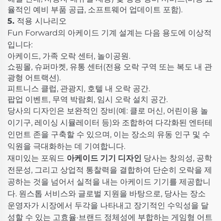
율적인 예비 부품 공급, 소프트웨어 업데이트 포함).
5. 적용 시나리오
Fun Forward의 아케이드 기계 설계는 다음 용도에 이상적
입니다:
아케이드, 가족 오락 센터, 놀이공원.
쇼핑몰, 슈퍼마켓, 유통 센터(전용 오락 구역 또는 복도 내 관
광형 어트랙션).
피트니스 클럽, 관광지, 호텔 내 오락 공간.
팝업 이벤트, 무역 박람회, 임시 오락 설치 공간.
당사의 디자인은 보완적인 장비(예: 클로 머신, 어린이용 놀
이기구, 레이싱 시뮬레이터 등)와 조합하여 다각화된 엔터테
인먼트 존을 구축할 수 있으며, 이는 장소의 유동 인구 및 수
익원을 극대화하는 데 기여합니다.
재미있는 포워드
아케이드 기기 디자인
당사는 창의성, 공학
전문성, 그리고 상업적 통찰력을 결합하여 단순히 오락을 제
공하는 것을 넘어서 실적을 내는 아케이드 기기를 제공합니
다. 원스톱 서비스와 글로벌 지원을 바탕으로, 당사는 장소
운영자가 시장에서 두각을 나타내고 장기적인 수익성을 달
성할 수 있는 고효율·브랜드 정체성에 부합하는 게임형 어트