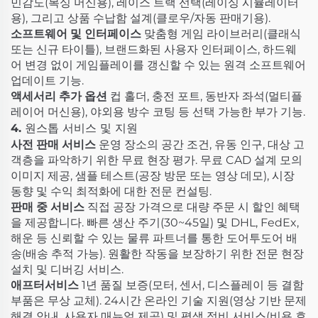
민감도(복싱 머신용), 레이스 트랙 선택(레이싱 시뮬레이터
용), 그리고 상품 수납함 설계(클로우/자동 판매기용).
소프트웨어 및 인터페이스
맞춤형 게임 라이브러리(클래식
또는 신규 타이틀), 브랜드화된 사용자 인터페이스, 하드웨
어 변경 없이 게임플레이를 갱신할 수 있는 원격 소프트웨어
업데이트 기능.
액세서리 추가 옵션
컵 홀더, 충전 포트, 동반자 좌석(멀티플
레이어 머신용), 야외용 방수 코팅 등 선택 가능한 부가 기능.
4. 원스톱 서비스 및 지원
사전 판매 서비스
운영 장소의 공간 조건, 유동 인구, 대상 고
객층을 파악하기 위한 무료 현장 평가. 무료 CAD 설계 모의
이미지 제공, 샘플 테스트(공장 방문 또는 영상 데모), 시장
동향 및 수익 최적화에 대한 전문 컨설팅.
판매 중 서비스
직접 공장 가격으로 대량 주문 시 할인 혜택
을 제공합니다. 빠른 생산 주기(30~45일) 및 DHL, FedEx,
해운 등 신뢰할 수 있는 물류 파트너를 통한 도어투도어 배
송(배송 추적 가능). 원활한 작동을 보장하기 위한 전문 현장
설치 및 디버깅 서비스.
애프터서비스
1년 품질 보증(모터, 센서, 디스플레이 등 결함
부품은 무상 교체). 24시간 온라인 기술 지원(영상 기반 문제
해결 안내, 사용자 매뉴얼 제공) 및 평생 정비 서비스(비용 효