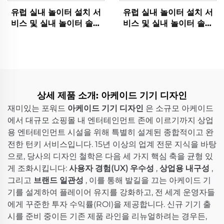
유럽 실내 놀이터 설치 서
유럽 실내 놀이터 설치 서
비스 및 실내 놀이터 솔루
비스 및 실내 놀이터 솔루
션을 위한 Funforward 맞
션을 위한 Funforward 맞
춤형 아케이드 설정 아케이
춤형 아케이드 설정 아케이
드 솔루션
드 솔루션
상세 제품 소개: 아케이드 기기 디자인
재미있는 포워드
아케이드 기기 디자인
은 소규모 아케이드
에서 대규모 쇼핑몰 내 엔터테인먼트 존에 이르기까지 상업
용 엔터테인먼트 시설을 위해 특별히 설계된 종합적이고 완
전한 턴키 서비스입니다. 15년 이상의 업계 전문 지식을 바탕
으로, 당사의 디자인 철학은 다음 세 가지 핵심 축을 균형 있
게 조화시킵니다:
사용자 경험(UX) 우수성
,
상업용 내구성
,
그리고
브랜드 일관성
, 이를 통해 발길을 끄는 아케이드 기
기를 설계하여 플레이어 유지를 강화하고, 전 세계 운영자들
에게 꾸준한 투자 수익률(ROI)을 제공합니다. 신규 기기 출
시를 준비 중이든 기존 제품 라인을 리뉴얼하려는 경우든,