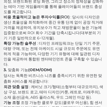
외장, 브랜드화된 로딩 화면, 그리고 장소의 정체성을 강화하
는 테마 기반 게임플레이를 통해 플레이어들의 브랜드 충성
도를 제고합니다.
비용 효율적이고 높은 투자수익률(ROI)
: 당사의 디자인은
생산 효율성을 최적화하여 중간 유통 단계 없이 공장 직거래
가격을 제공하며, 유지보수가 적고 재방문율이 높은 기능에
집중함으로써 ROI 회수 기간을 단축시킵니다(대부분의 기
기 기준 일반적으로 6~12개월).
확장 가능한 솔루션
: 디자인 프레임워크는 단일 기기 주문,
대량 구매, 또는 전체 아케이드 시설 규모의 주문에도 유연
하게 적용 가능하며, 다양한 기기 유형에 대해 일관된 디자
인을 제공하여 통합된 엔터테인먼트 존을 구축할 수 있습니
다.
3. 맞춤화 기능(OEM/ODM)
당사는 독특한 비즈니스 니즈를 충족시키기 위한 유연한 맞
춤화 서비스를 제공합니다:
외관 맞춤 설정
: 캐비닛 크기/형태(소형부터 대규모까지), 색
상 구성, 브랜드 로고, 테마 디자인(카툰, 레트로, 미래주의),
소재 옵션(금속, ABS 플라스틱, 우드 그레인 마감 등).
기능 조정
조정 가능한 클로우 강도(클로우 머신용), 힘 센서