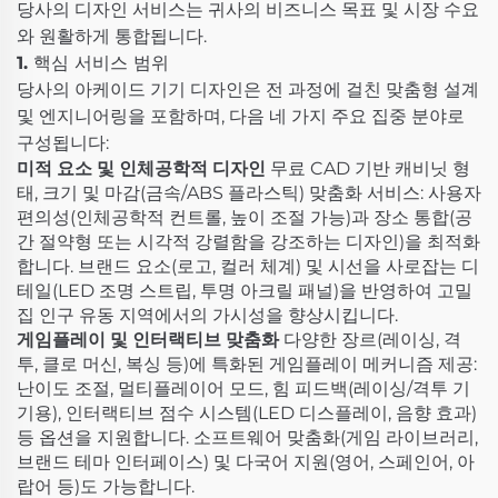
당사의 디자인 서비스는 귀사의 비즈니스 목표 및 시장 수요
와 원활하게 통합됩니다.
1. 핵심 서비스 범위
당사의 아케이드 기기 디자인은 전 과정에 걸친 맞춤형 설계
및 엔지니어링을 포함하며, 다음 네 가지 주요 집중 분야로
구성됩니다:
미적 요소 및 인체공학적 디자인
무료 CAD 기반 캐비닛 형
태, 크기 및 마감(금속/ABS 플라스틱) 맞춤화 서비스: 사용자
편의성(인체공학적 컨트롤, 높이 조절 가능)과 장소 통합(공
간 절약형 또는 시각적 강렬함을 강조하는 디자인)을 최적화
합니다. 브랜드 요소(로고, 컬러 체계) 및 시선을 사로잡는 디
테일(LED 조명 스트립, 투명 아크릴 패널)을 반영하여 고밀
집 인구 유동 지역에서의 가시성을 향상시킵니다.
게임플레이 및 인터랙티브 맞춤화
다양한 장르(레이싱, 격
투, 클로 머신, 복싱 등)에 특화된 게임플레이 메커니즘 제공:
난이도 조절, 멀티플레이어 모드, 힘 피드백(레이싱/격투 기
기용), 인터랙티브 점수 시스템(LED 디스플레이, 음향 효과)
등 옵션을 지원합니다. 소프트웨어 맞춤화(게임 라이브러리,
브랜드 테마 인터페이스) 및 다국어 지원(영어, 스페인어, 아
랍어 등)도 가능합니다.