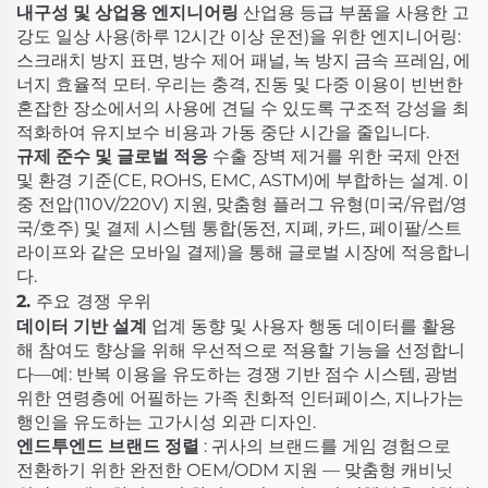
내구성 및 상업용 엔지니어링
산업용 등급 부품을 사용한 고
강도 일상 사용(하루 12시간 이상 운전)을 위한 엔지니어링:
스크래치 방지 표면, 방수 제어 패널, 녹 방지 금속 프레임, 에
너지 효율적 모터. 우리는 충격, 진동 및 다중 이용이 빈번한
혼잡한 장소에서의 사용에 견딜 수 있도록 구조적 강성을 최
적화하여 유지보수 비용과 가동 중단 시간을 줄입니다.
규제 준수 및 글로벌 적응
수출 장벽 제거를 위한 국제 안전
및 환경 기준(CE, ROHS, EMC, ASTM)에 부합하는 설계. 이
중 전압(110V/220V) 지원, 맞춤형 플러그 유형(미국/유럽/영
국/호주) 및 결제 시스템 통합(동전, 지폐, 카드, 페이팔/스트
라이프와 같은 모바일 결제)을 통해 글로벌 시장에 적응합니
다.
2. 주요 경쟁 우위
데이터 기반 설계
업계 동향 및 사용자 행동 데이터를 활용
해 참여도 향상을 위해 우선적으로 적용할 기능을 선정합니
다—예: 반복 이용을 유도하는 경쟁 기반 점수 시스템, 광범
위한 연령층에 어필하는 가족 친화적 인터페이스, 지나가는
행인을 유도하는 고가시성 외관 디자인.
엔드투엔드 브랜드 정렬
: 귀사의 브랜드를 게임 경험으로
전환하기 위한 완전한 OEM/ODM 지원 — 맞춤형 캐비닛