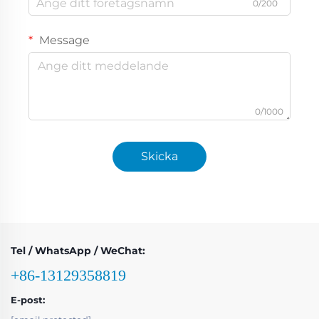
0/200
Message
0/1000
Skicka
Tel / WhatsApp / WeChat:
+86-13129358819
E-post: