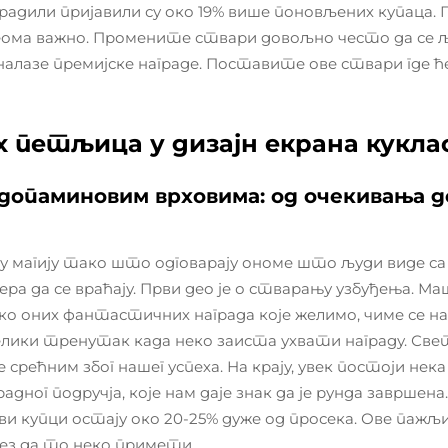
урадили пријавили су око 19% више поновљених купаца.
еома важно. Промените ствари довољно често да се љу
 налазе премијске награде. Поставите ове ствари где ће
 петљица у дизајн екрана кукла
 допаминовим врховима: од очекивања 
у магију тако што одговарају ономе што људи виде са т
ра да се враћају. Први део је о стварању узбуђења. М
 оних фантастичних награда које желимо, чиме се на
лики тренутак када неко заиста ухвати награду. Свет
срећним због нашег успеха. На крају, увек постоји нек
ог подручја, које нам даје знак да је рунда завршена
ви купци остају око 20-25% дуже од просека. Ове пажљ
без да то неко примети.