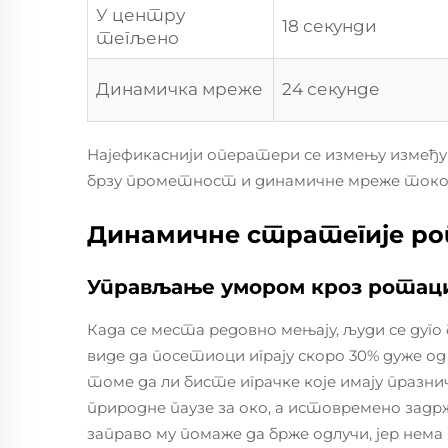
У центру
18 секунди
тегљено
Динамичка мреже
24 секунде
Најефикаснији оператери се измењу између
брзу прометност и динамичне мреже током
Динамичне стратегије ро
Управљање умором кроз ротаци
Када се места редовно мењају, људи се дуго
виде да посетиоци играју скоро 30% дуже о
томе да ли бисте играчке које имају празн
природне паузе за око, а истовремено зад
заправо му помаже да брже одлучи, јер нем