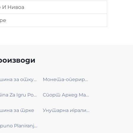
 И Нивоа
ре
роизводи
Машина за откуп билета
Монета-оперирана фото-буста
Mašina Za Igru Poklon
Спорт Аркед Машина
шина за трке
Унутарна игралишта
Potpuno Planiranje Događaja