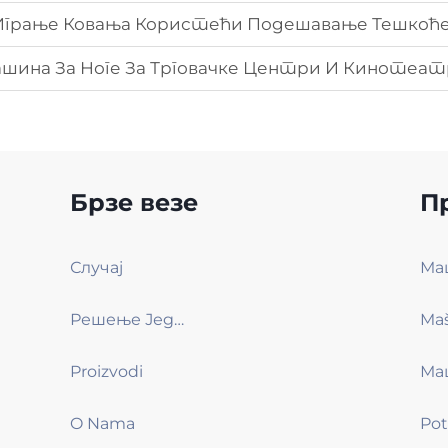
Играње Ковања Користећи Подешавање Тешкоће
ина За Ноге За Трговачке Центри И Кинотеат
Брзе везе
П
Случај
Решење Једним Кликом
Proizvodi
Ма
O Nama