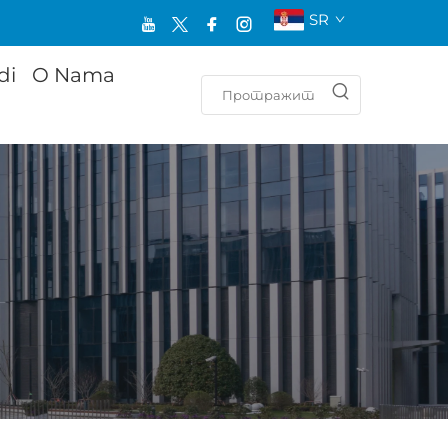
SR
di
O Nama