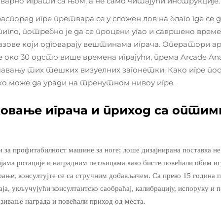
арно играти са њом, а не само читајући инструкције.
според игре претвара се у сложен лов на благо где се д
стигло, потребно је да се процени угао и савршено вре
зове који одговарају вештинама играча. Оператори а
око 30 одсто више времена играјући, према Arcade Ana
шавању тих тешких визуелних загонетки. Како игре п
ко може да уради на тренутном нивоу игре.
овање играча и приход са оптим
и за профитабилност машине за ноге; лоше дизајнирана поставка 
ијама ротације и наградним петљицама како бисте повећали обим иг
ање, консултујте се са стручним добављачем. Са преко 15 година 
ја, укључујући консултантско саобраћај, калибрацију, испоруку и 
азивање награда и повећали приход од места.