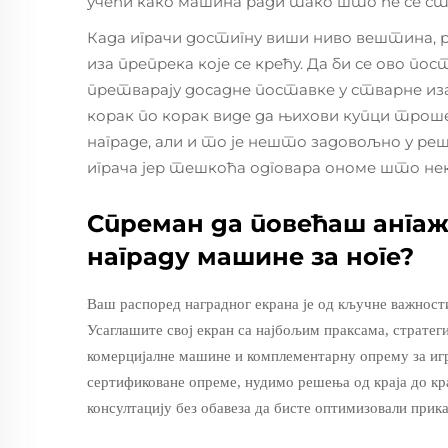
учећи како машина ради тако што ће се ств
Када играчи достигну виши ниво вештина, ра
иза препрека које се крећу. Да би се ово по
претварају досадне поставке у стварне иза
корак по корак виде да њихови купци троше 
награде, али и то је нешто задовољно у ре
играча јер тешкоћа одговара ономе што не
Спреман да повећаш ангаж
награду машине за ноге?
Ваш распоред наградног екрана је од кључне важност
Усаглашите свој екран са најбољим праксама, стратег
комерцијалне машине и комплементарну опрему за игр
сертификоване опреме, нудимо решења од краја до кра
консултацију без обавеза да бисте оптимизовали прик