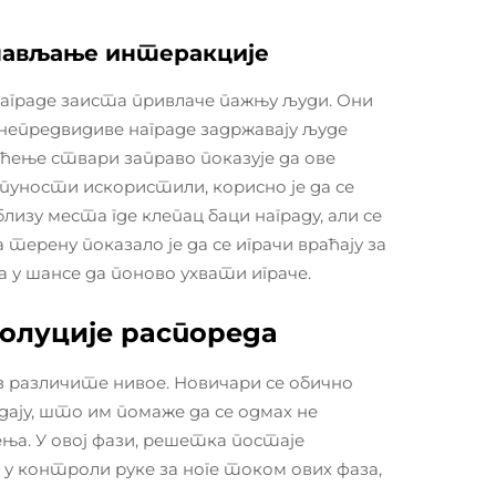
онављање интеракције
награде заиста привлаче пажњу људи. Они
 непредвидиве награде задржавају људе
аћење ствари заправо показује да ове
уности искористили, корисно је да се
изу места где клепац баци награду, али се
терену показало је да се играчи враћају за
а у шансе да поново ухвати играче.
волуције распореда
оз различите нивое. Новичари се обично
дају, што им помаже да се одмах не
ења. У овој фази, решетка постаје
 у контроли руке за ноге током ових фаза,