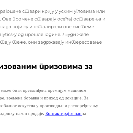
рагоцене ствари крију у уским угловима или
ме. Ове промене стварају осећај остварења и
ркада који су инсталирали ове системе
lytics-у од прошле године. Људи желе
остају теже, они задржавају интересовање
изованим призовима за
не може бити превазиђена премијум машином.
ре, времена боравка и приход од локације.
За
глобалног искуства у производњи и распоређивању
подршку након продаје.
Контактирајте нас
за