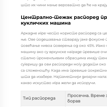
што их чини мање вероватно да ће на крај
Централно-тежак распоред про
кукличких машина
Аркадне игре често користе распоред са це
ње. Ове подешавања стварају јаке фокусне т
повећање нивоа поверења од око 45%. Иако 
машину ако су врхунске награде превише оч
стално променљивим обрасцима имају тенден
сугеришу да ови распореди могу додати ок
са сложеношћу. Када има превише покретних
шта да изабере. Најпаметнији дизајни нала
какво искуство игра жели да испоручи.
Просечна. Време 
Тип распореда
борав