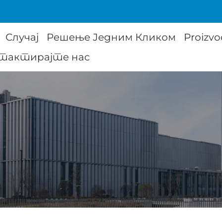
Случај
Решење Једним Кликом
Proizvo
тактирајте нас