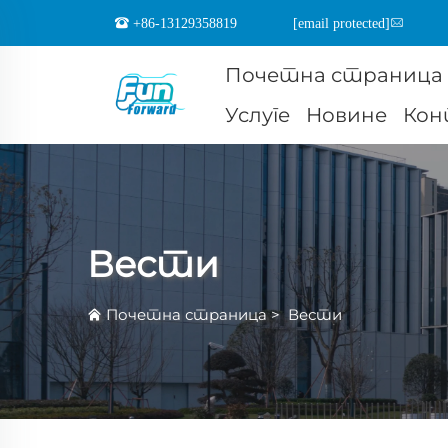
+86-13129358819
[email protected]
Почетна страница
Услуге
Новине
Кон
Вести
Почетна страница
>
Вести