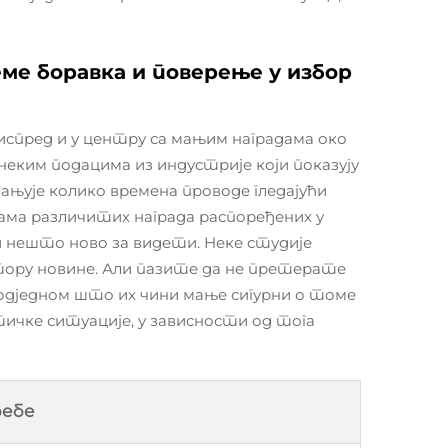
е боравка и поверење у избор
испред и у центру са мањим наградама око
 неким подацима из индустрије који показују
ањује колико времена проводе гледајући
тама различитих награда распоређених у
и нешто ново за видети. Неке студије
ктору новине. Али пазите да не претерате
 одједном што их чини мање сигурни о томе
тичке ситуације, у зависности од тога
ребе