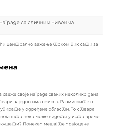
награде са сличним нивоима
тећи централно важење током пик сати за
мена
 свеже своје награде сваких неколико дана
твари заједно има смисла. Размислите о
групирате у одређене области. То ствара
 онога што неко може видети у исто време
 покушати? Понекад мешајте драгоцене