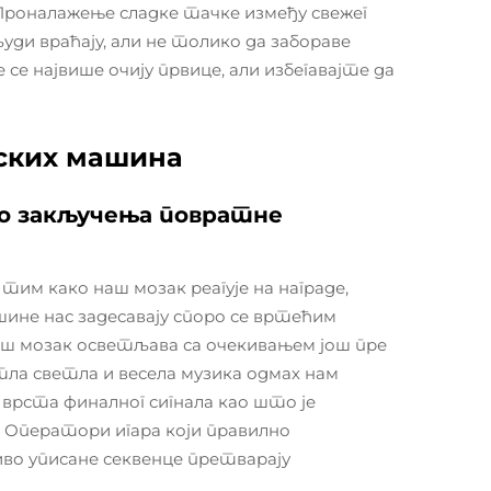
 Проналажење сладке тачке између свежег
ди враћају, али не толико да забораве
 се највише очију првице, али избегавајте да
ских машина
до закључења повратне
им како наш мозак реагује на награде,
ашине нас задесавају споро се вртећим
ш мозак осветљава са очекивањем још пре
ла светла и весела музика одмах нам
а врста финалног сигнала као што је
. Оператори игара који правилно
иво уписане секвенце претварају