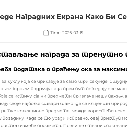
еде Наградних Екрана Како Би Се
Time: 2026-03-19
постављање награда за тренутно
еба података о праћењу ока за максим
за куклу која се приказује за само три секунде. Студи
ишњем горњем подручју када први пут погледају ове ма
 боје се истичу, сјајни предмети привлаче нашу пажњу,
 своје најбоље ствари тамо где се клијенти природн
и ретке колекционе предмете, можда користећи неке
озадину. Када се то уради исправно, овај приступ м
 простор између предмета. Превише ствари спакованих