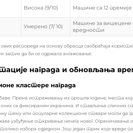
Висока (9/10)
Машине са 12 премије
Машине за вишецене 
Умерено (7/ 10)
вредности
 ових распореда на основу обрасца саобраћаја корис
 затих да би се одржала ангажовање.
тације награда и обновљања вре
оне кластере награда
 баве. Према истраживању из прошле године, места која
д оних са фиксираним екранима. И стављање сличних с
ичну тему или популарне колекционе ствари могли да 
ржава узбуђење откривања нечега новог. Ограничавање
а толико избора одједном. Још један трик који вреди