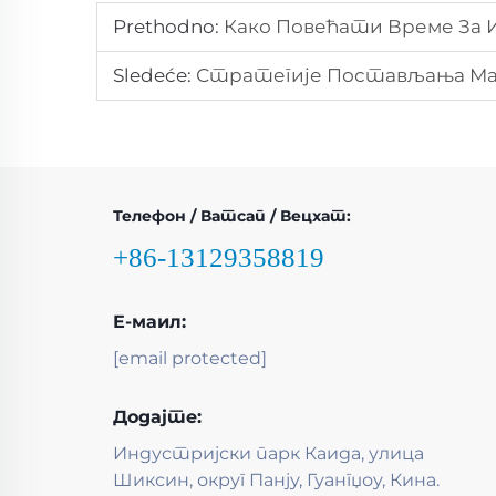
Prethodno:
Како Повећати Време За 
Sledeće:
Стратегије Постављања Маш
Телефон / Ватсап / Вецхат:
+86-13129358819
Е-маил:
[email protected]
Додајте:
Индустријски парк Каида, улица
Шиксин, округ Панју, Гуангџоу, Кина.