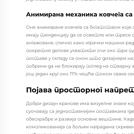
Анимирана механика ковчега са
Оне анимиране ковчеге са богатством које 
имају тенденцију да се осветле или тресе 
ангажоване, слично како играчки машини ра
покретне делове ухватити очи око три пут
поставе у складу са оном што дизајнери наз
побрини да не блокирају поглед на стварну а
још један круг око 17% чешће током сваке с
Појава просторног напрет
Добри дизајн кранове има визуелне знаке ко
суочавају са једноставнијим поставкама где
обесхрабре и развија основне вештине. Када
компликованија са бољим наградама скривен