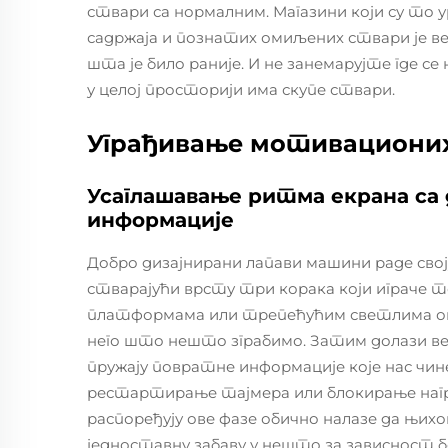
ствари са нормалним. Магазини који су то 
садржаја и познатих омиљених ствари је в
шта је било раније. И не занемарујте где се
у целој просторији има скупе ствари.
Уграђивање мотивационих
Усаглашавање ритма екрана са
информације
Добро дизајнирани лапави машини раде свој
стварајући врсту три корака који играче те
платформама или трепећућим светлима око
него што нешто зграбимо. Затим долази ве
пружају повратне информације које нас чине 
рестартирање тајмера или блокирање наградн
распоређују ове фазе обично налазе да њихо
једноставну забаву у нешто за зависност 