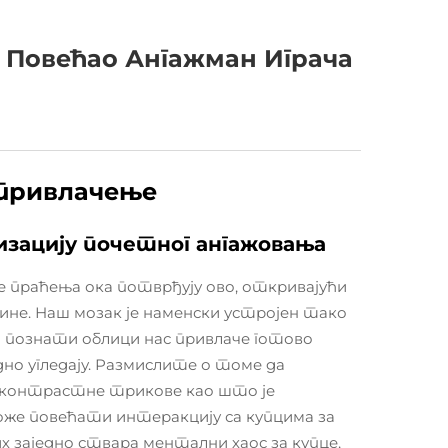
 Повећао Ангажман Играча
 привлачење
изацију почетног ангажовања
је праћења ока потврђују ово, откривајући
шине. Наш мозак је наменски устројен тако
 а познати облици нас привлаче готово
о угледају. Размислите о томе да
 контрастне трикове као што је
оже повећати интеракцију са купцима за
 заједно ствара ментални хаос за купце,