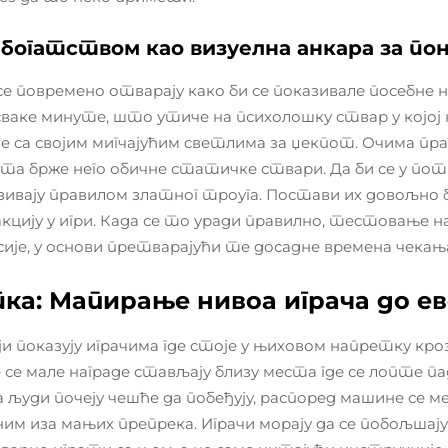
 богатством као визуелна анкара за п
се повремено отварају како би се показивале посебне 
сваке минуте, што утиче на психолошку ствар у којој
де са својим мигчајућим светлима за џекпот. Очима пр
а брже него обичне статичке ствари. Да би се у потп
ивају правилом златног троуга. Постави их довољно бл
кцију у игри. Када се то уради правилно, тестовање на 
есије, у основи претварајући те досадне времена чекањ
ка: Мапирање нивоа играча до е
ји показују играчима где стоје у њиховом напретку кр
 се мале награде стављају близу места где се лопте па
 људи почеју чешће да побеђују, распоред машине се м
им иза мањих препрека. Играчи морају да се побољшају