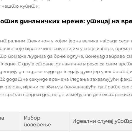
у нешто купити.
тив динамичких мреже: утицај на врем
нтралним тежином у којем једна велика награда седи 
ачке које играче чине сигурнијим у своје изборе, према
то помаже људима да брже одлуче, понекад заправо см
игледне. С друге стране, динамичне мреже са свим врс
цију да задрже људе да гледају дуже јер увек постој
о 32 додатне секунде времена гледања захваљујући фа
 делова, играчи се збуњују покушавајући да прате све
зе срећан средњи део негде између ове две екстремис
за
Избор
Идеални случај упот
поверење