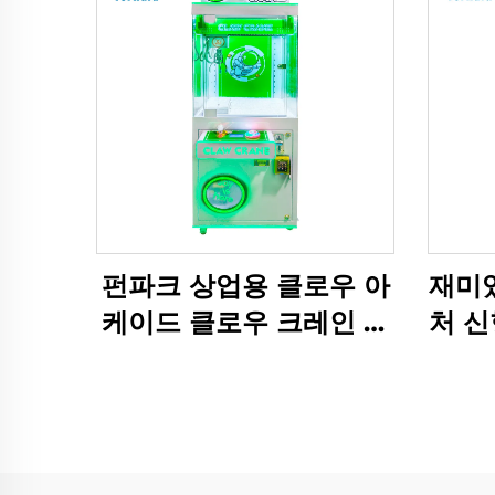
펀파크 상업용 클로우 아
재미있
케이드 클로우 크레인 기
처 신
계 플러시 장난감 인형 동
식 실
전 투입식 게임
기계