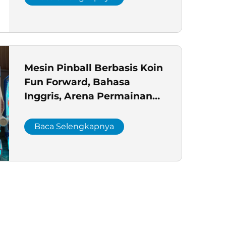
Mesin Pinball Berbasis Koin
Fun Forward, Bahasa
Inggris, Arena Permainan
Hiburan, Pusat Game,
Terbuat dari Logam,
Baca Selengkapnya
Maquina De Pinball