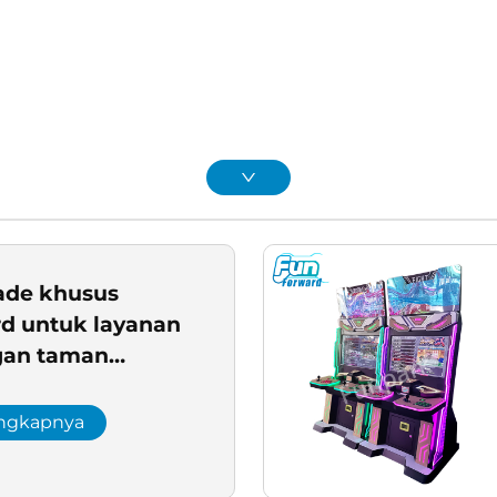
cade khusus
d untuk layanan
an taman
ropa solusi taman
dalam ruangan
engkapnya