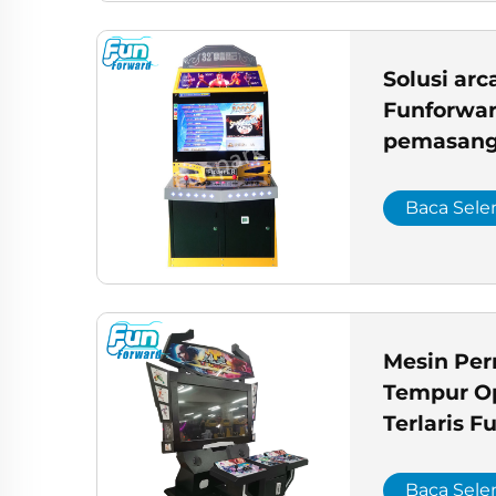
Solusi ar
Funforwar
pemasang
bermain E
bermain 
Baca Sel
Mesin Pe
Tempur Op
Terlaris F
Permainan
Arkade un
Baca Sel