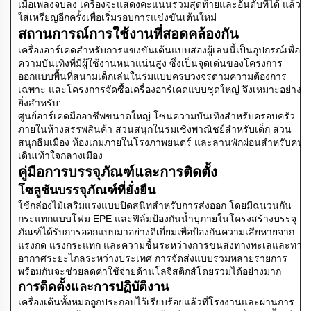
เมื่อเพลงจบลง เครื่องจะแสดงคะแนนรวมสุดท้ายและอันดับที่ได้ แล้ว
ใส่เหรียญอีกครั้งเพื่อเริ่มรอบการแข่งขันเต้นใหม่
สถานการณ์การใช้งานที่สอดคล้องกัน
เครื่องอาร์เคดสำหรับการแข่งขันเต้นแบบสองผู้เล่นนี้เป็นอุปกรณ์เพื่อ
ความบันเทิงที่มีผู้ใช้งานหนาแน่นสูง ซึ่งเป็นจุดเด่นของโครงการ
ออกแบบพื้นที่สนามเด็กเล่นในร่มแบบครบวงจรตามความต้องการ
เฉพาะ และโครงการจัดซื้อเครื่องอาร์เคดแบบชุดใหญ่ จึงเหมาะอย่าง
ยิ่งสำหรับ:
ศูนย์อาร์เคดมืออาชีพขนาดใหญ่ โซนความบันเทิงสำหรับครอบครัว
ภายในห้างสรรพสินค้า สวนสนุกในร่มเชิงพาณิชย์สำหรับเด็ก สวน
สนุกธีมเมือง ห้องเกมภายในโรงภาพยนตร์ และลานพักผ่อนสำหรับคน
เดินเท้าใจกลางเมือง
คู่มือการบรรจุภัณฑ์และการติดตั้ง
โซลูชันบรรจุภัณฑ์ที่ยั่งยืน
ใช้กล่องไม้เสริมแรงแบบปิดสนิทสำหรับการส่งออก โดยมีฉนวนกัน
กระแทกแบบโฟม EPE และฟิล์มป้องกันน้ำบุภายในโครงสร้างบรรจุ
ภัณฑ์ได้รับการออกแบบมาอย่างดีเยี่ยมเพื่อป้องกันความเสียหายจาก
แรงกด แรงกระแทก และความชื้นระหว่างการขนส่งทางทะเลและทาง
อากาศระยะไกลระหว่างประเทศ การจัดส่งแบบรวมหลายรายการ
พร้อมกันจะช่วยลดค่าใช้จ่ายด้านโลจิสติกส์โดยรวมได้อย่างมาก
การติดตั้งและการปฏิบัติงาน
เครื่องเต้นทั้งหมดถูกประกอบไว้เรียบร้อยแล้วที่โรงงานและผ่านการ