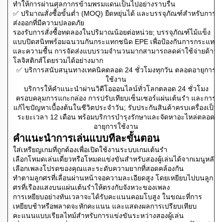
ทำให้การผ่านศุลกากรข้ามพรมแดนเป็นไปอย่างราบรื่น
✅ ปริมาณสั่งซื้อขั้นต่ำ (MOQ) ยืดหยุ่นได้ และบรรจุภัณฑ์สำหรับการ
ส่งออกที่มีความปลอดภัย
รองรับการสั่งซื้อทดลองในปริมาณน้อยต่อหน่วย; บรรจุภัณฑ์ไม้แข็ง
แบบปิดสนิทพร้อมฉนวนกันกระแทกชนิด EPE เพื่อป้องกันการกระแทก
และความชื้น การจัดส่งแบบรวมจำนวนมากสามารถลดค่าใช้จ่ายด้าน
โลจิสติกส์โดยรวมได้อย่างมาก
✅ บริการสนับสนุนทางเทคนิคตลอด 24 ชั่วโมงทุกวัน ตลอดอายุการ
ใช้งาน
บริการให้คำแนะนำผ่านวิดีโอออนไลน์ทั่วโลกตลอด 24 ชั่วโมง
ครอบคลุมการแกะกล่อง การปรับเทียบเซ็นเซอร์แผ่นเต้นรำ และการ
แก้ไขปัญหาเบื้องต้นในชีวิตประจำวัน; รับประกันสินค้าครบเครื่องเป็น
ระยะเวลา 12 เดือน พร้อมบริการบำรุงรักษาและจัดหาอะไหล่ตลอด
อายุการใช้งาน
คำแนะนำการเล่นแบบทีละขั้นตอน
ใส่เหรียญเกมที่ถูกต้องเพื่อเปิดใช้งานระบบเกมเต้นรำ
เลือกโหมดเล่นเดี่ยวหรือโหมดแข่งขันสำหรับสองผู้เล่นได้จากเมนูหลัก
เลือกเพลงโปรดของคุณและระดับความยากที่สอดคล้องกัน
ทำตามลูกศรที่เลื่อนผ่านหน้าจอความละเอียดสูง โดยเหยียบไปบนลูก
ศรที่เรืองแสงบนแผ่นเต้นรำให้ตรงกับจังหวะของเพลง
การเหยียบอย่างทันเวลาจะได้รับคะแนนคอมโบสูง ในขณะที่การ
เหยียบช้าหรือพลาดจะหักคะแนน และแสดงผลการเปรียบเทียบ
คะแนนแบบเรียลไทม์สำหรับการแข่งขันระหว่างสองผู้เล่น