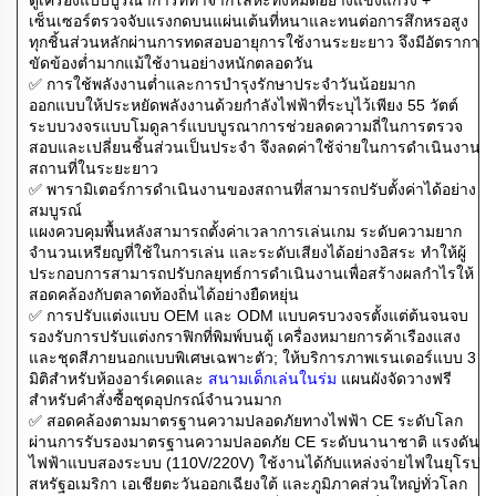
เซ็นเซอร์ตรวจจับแรงกดบนแผ่นเต้นที่หนาและทนต่อการสึกหรอสูง
ทุกชิ้นส่วนหลักผ่านการทดสอบอายุการใช้งานระยะยาว จึงมีอัตราการ
ขัดข้องต่ำมากแม้ใช้งานอย่างหนักตลอดวัน
✅ การใช้พลังงานต่ำและการบำรุงรักษาประจำวันน้อยมาก
ออกแบบให้ประหยัดพลังงานด้วยกำลังไฟฟ้าที่ระบุไว้เพียง 55 วัตต์
ระบบวงจรแบบโมดูลาร์แบบบูรณาการช่วยลดความถี่ในการตรวจ
สอบและเปลี่ยนชิ้นส่วนเป็นประจำ จึงลดค่าใช้จ่ายในการดำเนินงาน
สถานที่ในระยะยาว
✅ พารามิเตอร์การดำเนินงานของสถานที่สามารถปรับตั้งค่าได้อย่าง
สมบูรณ์
แผงควบคุมพื้นหลังสามารถตั้งค่าเวลาการเล่นเกม ระดับความยาก
จำนวนเหรียญที่ใช้ในการเล่น และระดับเสียงได้อย่างอิสระ ทำให้ผู้
ประกอบการสามารถปรับกลยุทธ์การดำเนินงานเพื่อสร้างผลกำไรให้
สอดคล้องกับตลาดท้องถิ่นได้อย่างยืดหยุ่น
✅ การปรับแต่งแบบ OEM และ ODM แบบครบวงจรตั้งแต่ต้นจนจบ
รองรับการปรับแต่งกราฟิกที่พิมพ์บนตู้ เครื่องหมายการค้าเรืองแสง
และชุดสีภายนอกแบบพิเศษเฉพาะตัว; ให้บริการภาพเรนเดอร์แบบ 3
มิติสำหรับห้องอาร์เคดและ
สนามเด็กเล่นในร่ม
แผนผังจัดวางฟรี
สำหรับคำสั่งซื้อชุดอุปกรณ์จำนวนมาก
✅ สอดคล้องตามมาตรฐานความปลอดภัยทางไฟฟ้า CE ระดับโลก
ผ่านการรับรองมาตรฐานความปลอดภัย CE ระดับนานาชาติ แรงดัน
ไฟฟ้าแบบสองระบบ (110V/220V) ใช้งานได้กับแหล่งจ่ายไฟในยุโรป
สหรัฐอเมริกา เอเชียตะวันออกเฉียงใต้ และภูมิภาคส่วนใหญ่ทั่วโลก