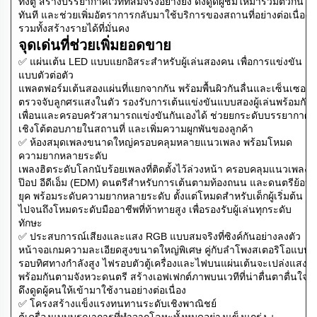
ทั้งตู้ สร้างบรรยากาศเวทีที่สมจริงอย่างยิ่ง ดึงดูดผู้ชมให้มารวมตัวกัน
ทันที และช่วยเพิ่มอัตราการกลับมาใช้บริการของสถานที่อย่างต่อเนื่อง
รวมทั้งสร้างรายได้ที่มั่นคง
จุดเด่นที่ช่วยเพิ่มยอดขาย
✅ แผ่นเต้น LED แบบแยกอิสระสำหรับผู้เล่นสองคน เพื่อการแข่งขัน
แบบตัวต่อตัว
แพลตฟอร์มเต้นสองแผ่นที่แยกจากกัน พร้อมพื้นผิวกันลื่นและเซ็นเซอร์
ตรวจจับลูกศรแสงในตัว รองรับการเต้นแข่งขันแบบสองผู้เล่นพร้อมกัน
เพื่อนและครอบครัวสามารถแข่งขันกันเองได้ ช่วยยกระดับบรรยากาศ
เชิงโต้ตอบภายในสถานที่ และเพิ่มความผูกพันของลูกค้า
✅ ห้องสมุดเพลงขนาดใหญ่ครอบคลุมหลายแนวเพลง พร้อมโหมด
ความยากหลายระดับ
เพลงฮิตระดับโลกนับร้อยเพลงที่ติดตั้งไว้ล่วงหน้า ครอบคลุมแนวเพลง
ป๊อป อีดีเอ็ม (EDM) ดนตรีสำหรับการเต้นตามท้องถนน และดนตรีย้อน
ยุค พร้อมระดับความยากหลายระดับ ตั้งแต่โหมดสำหรับเด็กผู้เริ่มต้น
ไปจนถึงโหมดระดับมืออาชีพที่ท้าทายสูง เพื่อรองรับผู้เล่นทุกระดับ
ทักษะ
✅ ประสบการณ์เสียงและแสง RGB แบบสมจริงที่ซิงค์กันอย่างลงตัว
หน้าจอเกมความละเอียดสูงขนาดใหญ่พิเศษ คู่กับลำโพงสเตอริโอแบบ
รอบทิศทางกำลังสูง ไฟรอบตัวตู้เครื่องและไฟบนแผ่นเต้นจะเปล่งแสง
พร้อมกันตามจังหวะดนตรี สร้างเอฟเฟกต์ภาพบนเวทีที่น่าตื่นตาตื่นใจ
ดึงดูดผู้คนให้เข้ามาใช้งานอย่างต่อเนื่อง
✅ โครงสร้างแข็งแรงทนทานระดับเชิงพาณิชย์
ตู้เครื่องแบบบูรณาการที่ทำจากโลหะทั้งหมดอย่างแข็งแกร่ง +