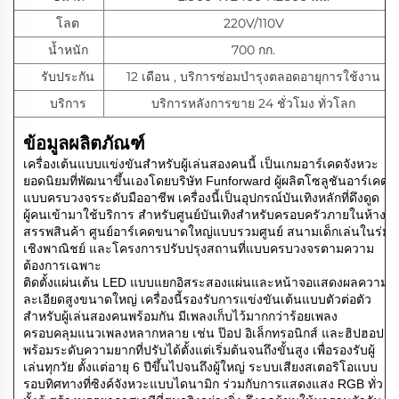
โลต
220V/110V
น้ำหนัก
700 กก.
รับประกัน
12 เดือน
,
บริการซ่อมบำรุงตลอดอายุการใช้งาน
บริการ
บริการหลังการขาย 24 ชั่วโมง ทั่วโลก
ข้อมูลผลิตภัณฑ์
เครื่องเต้นแบบแข่งขันสำหรับผู้เล่นสองคนนี้ เป็นเกมอาร์เคดจังหวะ
ยอดนิยมที่พัฒนาขึ้นเองโดยบริษัท Funforward ผู้ผลิตโซลูชันอาร์เคด
แบบครบวงจรระดับมืออาชีพ เครื่องนี้เป็นอุปกรณ์บันเทิงหลักที่ดึงดูด
ผู้คนเข้ามาใช้บริการ สำหรับศูนย์บันเทิงสำหรับครอบครัวภายในห้าง
สรรพสินค้า ศูนย์อาร์เคดขนาดใหญ่แบบรวมศูนย์ สนามเด็กเล่นในร่ม
เชิงพาณิชย์ และโครงการปรับปรุงสถานที่แบบครบวงจรตามความ
ต้องการเฉพาะ
ติดตั้งแผ่นเต้น LED แบบแยกอิสระสองแผ่นและหน้าจอแสดงผลความ
ละเอียดสูงขนาดใหญ่ เครื่องนี้รองรับการแข่งขันเต้นแบบตัวต่อตัว
สำหรับผู้เล่นสองคนพร้อมกัน มีเพลงเก็บไว้มากกว่าร้อยเพลง
ครอบคลุมแนวเพลงหลากหลาย เช่น ป๊อป อิเล็กทรอนิกส์ และฮิปฮอป
พร้อมระดับความยากที่ปรับได้ตั้งแต่เริ่มต้นจนถึงขั้นสูง เพื่อรองรับผู้
เล่นทุกวัย ตั้งแต่อายุ 6 ปีขึ้นไปจนถึงผู้ใหญ่ ระบบเสียงสเตอริโอแบบ
รอบทิศทางที่ซิงค์จังหวะแบบไดนามิก ร่วมกับการแสดงแสง RGB ทั่ว