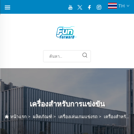
TH
เครื่องสำหรับการแข่งขัน
หน้าแรก
>
ผลิตภัณฑ์
>
เครื่องเล่นเกมแข่งรถ
>
เครื่องสำหรับการแข่งขัน