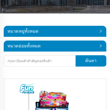
หมวดหมู่ทั้งหมด
หมวดย่อยทั้งหมด
ค้นหา