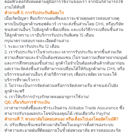
คอมพิวเตอร์ทั้งหมดตามคู่มือการใช้งานของเรา จากนั้นก็สามารถใช้
งานได้ทันที
คำถามที่ 5: การรับประกันคืออะไร
เมื่อเกิดปัญหา ทีมบริการแผนที่ของเราจะช่วยคุณตรวจสอบสาเหตุ
หากเป็นปัญหาด้านซอฟต์แวร์ เราจะส่งชิ้นส่วนโดย DHL หรือบริษัท
ขนส่งด่วนอื่นๆ ไปยังลูกค้าเพื่อเปลี่ยน และแจ้งวิธีการเปลี่ยนชิ้นส่วน
ให้ลูกค้าทราบ เรามีบริการรับประกันพิเศษ 15 เดือน
กรุณาตรวจสอบรายละเอียดด้านล่าง:
1. ระยะเวลารับประกัน 12 เดือน
2. เรารับประกันว่าในช่วงระยะเวลาการรับประกัน หากชิ้นส่วนเกิด
ความเสียหายและจำเป็นต้องซ่อมแซม (ไม่รวมความเสียหายจากมนุษย์
และการสึกหรอของชิ้นส่วน) ลูกค้าไม่จำเป็นต้องส่งสินค้ากลับมาก่อน
แต่เราจะจัดส่งชิ้นส่วนที่สามารถเปลี่ยนได้ให้กับลูกค้าผ่าน DHL หรือ
บริการขนส่งด่วนอื่นๆ ด้วยวิธีการต่างๆ เพื่อประหยัดเวลาและให้
บริการที่รวดเร็วกว่า
3. ไม่ว่าจะเป็นการจัดส่งด่วนหรือการจัดส่งทางเรือ ค่าขนส่งไปยัง
ลูกค้าจะฟรี
4. เราให้บริการบำรุงรักษาตลอดอายุการใช้งาน!
Q6: เกี่ยวกับการชำระเงิน
เราสามารถสั่งซื้อและชำระเงินผ่าน Alibaba Trade Assurance ซึ่ง
สามารถรับรองผลประโยชน์ของคุณได้ เช่นเดียวกับ PayPal
คำถามที่ 7: พวงมาลัยไม่ตอบสนอง หรือเลื่อนไปเองโดยอัตโนมัติ?
A: ปรับเทียบเซ็นเซอร์พวงมาลัยใหม่ในเมนูการตั้งค่าของระบบ
ทำความสะอาดฝุ่นที่ติดอยู่ภายในขั้วต่อพวงมาลัย ตรวจสอบและรัด