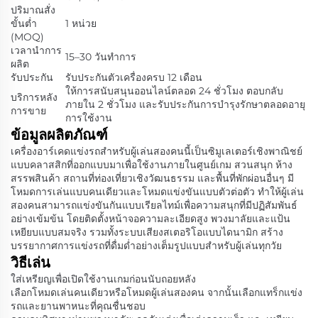
ปริมาณสั่ง
ขั้นต่ำ
1 หน่วย
(MOQ)
เวลานําการ
15–30 วันทำการ
ผลิต
รับประกัน
รับประกันตัวเครื่องครบ 12 เดือน
ให้การสนับสนุนออนไลน์ตลอด 24 ชั่วโมง ตอบกลับ
บริการหลัง
ภายใน 2 ชั่วโมง และรับประกันการบำรุงรักษาตลอดอายุ
การขาย
การใช้งาน
ข้อมูลผลิตภัณฑ์
เครื่องอาร์เคดแข่งรถสำหรับผู้เล่นสองคนนี้เป็นซิมูเลเตอร์เชิงพาณิชย์
แบบคลาสสิกที่ออกแบบมาเพื่อใช้งานภายในศูนย์เกม สวนสนุก ห้าง
สรรพสินค้า สถานที่ท่องเที่ยวเชิงวัฒนธรรม และพื้นที่พักผ่อนอื่นๆ มี
โหมดการเล่นแบบคนเดียวและโหมดแข่งขันแบบตัวต่อตัว ทำให้ผู้เล่น
สองคนสามารถแข่งขันกันแบบเรียลไทม์เพื่อความสนุกที่มีปฏิสัมพันธ์
อย่างเข้มข้น โดยติดตั้งหน้าจอความละเอียดสูง พวงมาลัยและแป้น
เหยียบแบบสมจริง รวมทั้งระบบเสียงสเตอริโอแบบไดนามิก สร้าง
บรรยากาศการแข่งรถที่ดื่มด่ำอย่างเต็มรูปแบบสำหรับผู้เล่นทุกวัย
วิธีเล่น
ใส่เหรียญเพื่อเปิดใช้งานเกมก่อนนับถอยหลัง
เลือกโหมดเล่นคนเดียวหรือโหมดผู้เล่นสองคน จากนั้นเลือกแทร็กแข่ง
รถและยานพาหนะที่คุณชื่นชอบ