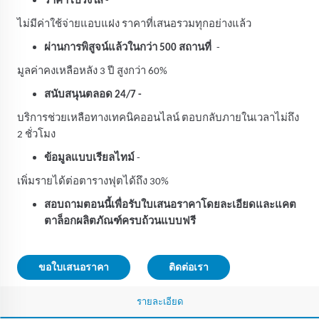
ราคาโปร่งใส
-
ไม่มีค่าใช้จ่ายแอบแฝง ราคาที่เสนอรวมทุกอย่างแล้ว
ผ่านการพิสูจน์แล้วในกว่า 500 สถานที่
-
มูลค่าคงเหลือหลัง 3 ปี สูงกว่า 60%
สนับสนุนตลอด 24/7 -
บริการช่วยเหลือทางเทคนิคออนไลน์ ตอบกลับภายในเวลาไม่ถึง
2 ชั่วโมง
ข้อมูลแบบเรียลไทม์
-
เพิ่มรายได้ต่อตารางฟุตได้ถึง 30%
สอบถามตอนนี้เพื่อรับใบเสนอราคาโดยละเอียดและแคต
ตาล็อกผลิตภัณฑ์ครบถ้วนแบบฟรี
ขอใบเสนอราคา
ติดต่อเรา
รายละเอียด