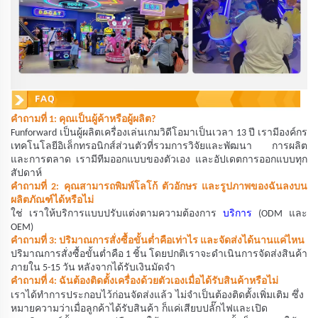
คำถามที่ 1: คุณเป็นผู้ค้าหรือผู้ผลิต?
Funforward เป็นผู้ผลิตเครื่องเล่นเกมวิดีโอมาเป็นเวลา 13 ปี เรามีองค์กร
เทคโนโลยีอิเล็กทรอนิกส์ส่วนตัวที่รวมการวิจัยและพัฒนา การผลิต
และการตลาด เรามีทีมออกแบบของตัวเอง และอัปเดตการออกแบบทุก
สัปดาห์
คำถามที่ 2: คุณสามารถพิมพ์โลโก้ ตัวอักษร และรูปภาพของฉันลงบน
ผลิตภัณฑ์ได้หรือไม่
ใช่ เราให้บริการแบบปรับแต่งตามความต้องการ
บริการ
(ODM และ
OEM)
คำถามที่ 3: ปริมาณการสั่งซื้อขั้นต่ำคือเท่าไร และจัดส่งได้นานแค่ไหน
ปริมาณการสั่งซื้อขั้นต่ำคือ 1 ชิ้น โดยปกติเราจะดำเนินการจัดส่งสินค้า
ภายใน 5-15 วัน หลังจากได้รับเงินมัดจำ
คำถามที่ 4: ฉันต้องติดตั้งเครื่องด้วยตัวเองเมื่อได้รับสินค้าหรือไม่
เราได้ทำการประกอบไว้ก่อนจัดส่งแล้ว ไม่จำเป็นต้องติดตั้งเพิ่มเติม ซึ่ง
หมายความว่าเมื่อลูกค้าได้รับสินค้า ก็แค่เสียบปลั๊กไฟและเปิด