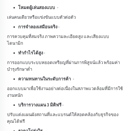
โหมดผู้เล่นสองแบบ
-
เล่นคนเดียวหรือแข่งขันแบบตัวต่อตัว
การจำลองเสมือนจริง
-
การควบคุมที่สมจริง ภาพความละเอียดสูง และเสียงแบบ
ไดนามิก
ทำกำไรได้สูง
-
การออกแบบระบบหยอดเหรียญที่ผ่านการพิสูจน์แล้ว พร้อมค่า
บำรุงรักษาต่ำ
ความทนทานในระดับการค้า
-
ออกแบบมาเพื่อใช้งานอย่างต่อเนื่องในสภาพแวดล้อมที่มีการใช้
งานหนัก
บริการวางแผน 3 มิติฟรี
-
ปรับแต่งแผนผังสถานที่และแบรนด์ให้สอดคล้องกับธุรกิจของ
คุณได้ฟรี