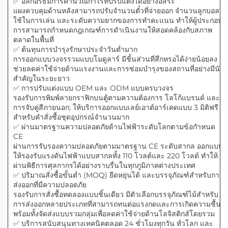
✅ อัลกอริธึมการคำนวณกำไรที่ปรับแต่งได้อย่างอิสระ
แผงควบคุมด้านหลังสามารถปรับจำนวนตั๋วที่จ่ายออก จำนวนลูกบอลที่
ใช้ในการเล่น และระดับความยากของการทำคะแนน ทำให้ผู้ประกอบ
การสามารถกำหนดกฎเกณฑ์การดำเนินงานให้สอดคล้องกับสภาพ
ตลาดในพื้นที่
✅ ต้นทุนการบำรุงรักษาประจำวันต่ำมาก
การออกแบบวงจรรวมแบบโมดูลาร์ มีชิ้นส่วนที่สึกหรอได้ง่ายน้อยลง
ช่วยลดค่าใช้จ่ายด้านแรงงานและการซ่อมบำรุงของสถานที่อย่างมีนัย
สำคัญในระยะยาว
✅ การปรับแต่งแบบ OEM และ ODM แบบครบวงจร
รองรับการพิมพ์ลายกราฟิกบนตู้ตามความต้องการ โลโก้แบรนด์ และ
การจับคู่สีภายนอก; ให้บริการออกแบบเลย์เอาต์อาร์เคดแบบ 3 มิติฟรี
สำหรับคำสั่งซื้อชุดอุปกรณ์จำนวนมาก
✅ ผ่านมาตรฐานความปลอดภัยด้านไฟฟ้าระดับโลกตามข้อกำหนด
CE
ผ่านการรับรองความปลอดภัยตามมาตรฐาน CE ระดับสากล ออกแบบ
ให้รองรับแรงดันไฟฟ้าแบบสากลทั้ง 110 โวลต์และ 220 โวลต์ ทำให้
ผ่านพิธีการศุลกากรได้อย่างราบรื่นในทุกภูมิภาคต่างประเทศ
✅ ปริมาณสั่งซื้อขั้นต่ำ (MOQ) ยืดหยุ่นได้ และบรรจุภัณฑ์สำหรับการ
ส่งออกที่มีความปลอดภัย
รองรับการสั่งซื้อทดลองแบบชิ้นเดียว มีตัวเลือกบรรจุภัณฑ์ไม้สำหรับ
การส่งออกหลายประเภทที่สามารถทนต่อแรงกดและการเกิดความชื้น
พร้อมทั้งจัดส่งแบบรวมกลุ่มเพื่อลดค่าใช้จ่ายด้านโลจิสติกส์โดยรวม
✅ บริการสนับสนุนทางเทคนิคตลอด 24 ชั่วโมงทุกวัน ทั่วโลก และ