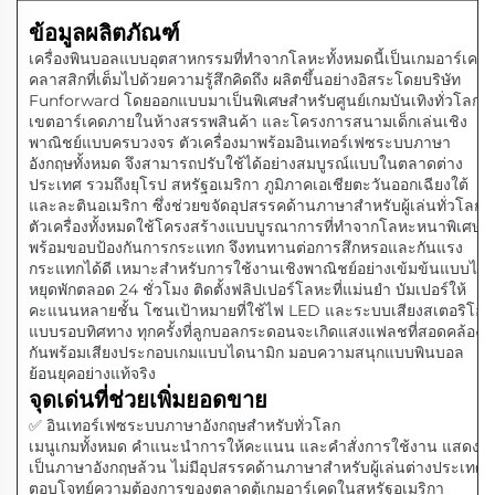
ข้อมูลผลิตภัณฑ์
เครื่องพินบอลแบบอุตสาหกรรมที่ทำจากโลหะทั้งหมดนี้เป็นเกมอาร์เคด
คลาสสิกที่เต็มไปด้วยความรู้สึกคิดถึง ผลิตขึ้นอย่างอิสระโดยบริษัท
Funforward โดยออกแบบมาเป็นพิเศษสำหรับศูนย์เกมบันเทิงทั่วโลก
เขตอาร์เคดภายในห้างสรรพสินค้า และโครงการสนามเด็กเล่นเชิง
พาณิชย์แบบครบวงจร ตัวเครื่องมาพร้อมอินเทอร์เฟซระบบภาษา
อังกฤษทั้งหมด จึงสามารถปรับใช้ได้อย่างสมบูรณ์แบบในตลาดต่าง
ประเทศ รวมถึงยุโรป สหรัฐอเมริกา ภูมิภาคเอเชียตะวันออกเฉียงใต้
และละตินอเมริกา ซึ่งช่วยขจัดอุปสรรคด้านภาษาสำหรับผู้เล่นทั่วโลก
ตัวเครื่องทั้งหมดใช้โครงสร้างแบบบูรณาการที่ทำจากโลหะหนาพิเศษ
พร้อมขอบป้องกันการกระแทก จึงทนทานต่อการสึกหรอและกันแรง
กระแทกได้ดี เหมาะสำหรับการใช้งานเชิงพาณิชย์อย่างเข้มข้นแบบไม่
หยุดพักตลอด 24 ชั่วโมง ติดตั้งฟลิปเปอร์โลหะที่แม่นยำ บัมเปอร์ให้
คะแนนหลายชั้น โซนเป้าหมายที่ใช้ไฟ LED และระบบเสียงสเตอริโอ
แบบรอบทิศทาง ทุกครั้งที่ลูกบอลกระดอนจะเกิดแสงแฟลชที่สอดคล้อง
กันพร้อมเสียงประกอบเกมแบบไดนามิก มอบความสนุกแบบพินบอล
ย้อนยุคอย่างแท้จริง
จุดเด่นที่ช่วยเพิ่มยอดขาย
✅ อินเทอร์เฟซระบบภาษาอังกฤษสำหรับทั่วโลก
เมนูเกมทั้งหมด คำแนะนำการให้คะแนน และคำสั่งการใช้งาน แสดง
เป็นภาษาอังกฤษล้วน ไม่มีอุปสรรคด้านภาษาสำหรับผู้เล่นต่างประเทศ
ตอบโจทย์ความต้องการของตลาดตู้เกมอาร์เคดในสหรัฐอเมริกา