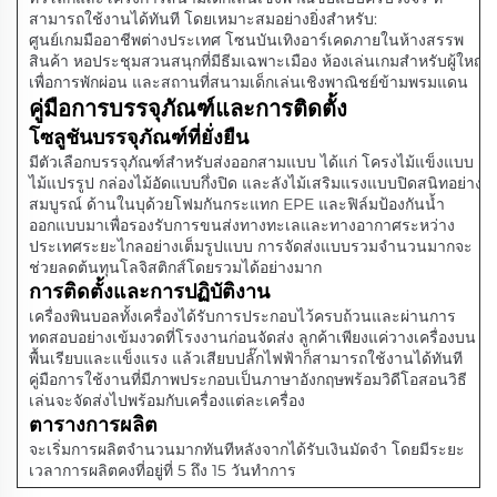
สามารถใช้งานได้ทันที โดยเหมาะสมอย่างยิ่งสำหรับ:
ศูนย์เกมมืออาชีพต่างประเทศ โซนบันเทิงอาร์เคดภายในห้างสรรพ
สินค้า หอประชุมสวนสนุกที่มีธีมเฉพาะเมือง ห้องเล่นเกมสำหรับผู้ใหญ่
เพื่อการพักผ่อน และสถานที่สนามเด็กเล่นเชิงพาณิชย์ข้ามพรมแดน
คู่มือการบรรจุภัณฑ์และการติดตั้ง
โซลูชันบรรจุภัณฑ์ที่ยั่งยืน
มีตัวเลือกบรรจุภัณฑ์สำหรับส่งออกสามแบบ ได้แก่ โครงไม้แข็งแบบ
ไม้แปรรูป กล่องไม้อัดแบบกึ่งปิด และลังไม้เสริมแรงแบบปิดสนิทอย่าง
สมบูรณ์ ด้านในบุด้วยโฟมกันกระแทก EPE และฟิล์มป้องกันน้ำ
ออกแบบมาเพื่อรองรับการขนส่งทางทะเลและทางอากาศระหว่าง
ประเทศระยะไกลอย่างเต็มรูปแบบ การจัดส่งแบบรวมจำนวนมากจะ
ช่วยลดต้นทุนโลจิสติกส์โดยรวมได้อย่างมาก
การติดตั้งและการปฏิบัติงาน
เครื่องพินบอลทั้งเครื่องได้รับการประกอบไว้ครบถ้วนและผ่านการ
ทดสอบอย่างเข้มงวดที่โรงงานก่อนจัดส่ง ลูกค้าเพียงแค่วางเครื่องบน
พื้นเรียบและแข็งแรง แล้วเสียบปลั๊กไฟฟ้าก็สามารถใช้งานได้ทันที
คู่มือการใช้งานที่มีภาพประกอบเป็นภาษาอังกฤษพร้อมวิดีโอสอนวิธี
เล่นจะจัดส่งไปพร้อมกับเครื่องแต่ละเครื่อง
ตารางการผลิต
จะเริ่มการผลิตจำนวนมากทันทีหลังจากได้รับเงินมัดจำ โดยมีระยะ
เวลาการผลิตคงที่อยู่ที่ 5 ถึง 15 วันทำการ