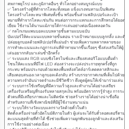
สหภาพยุโรป และภูมิภาคอื่นๆ ทั่วโลกอย่างสมบูรณ์แบบ
✅ โครงสร้างตู้ที่ทำจากโลหะทั้งหมด แข็งแรงทนทานเป็นพิเศษ
โครงสร้างโลหะหนาพิเศษทั้งชิ้น พร้อมชิ้นส่วนฟลิปเปอร์และเป้า
หมายที่ทำจากโลหะเช่นกัน ทนต่อการกระแทกและการสึกหรอได้ยอด
เยี่ยม ใช้งานได้นานแม้ภายใต้การเล่นอย่างต่อเนื่องตลอดวัน
✅ กลไกเกมแพนบอลแบบหลายชั้นตามแบบฉบับ
บัมเปอร์ให้คะแนนแบบหลายขั้นตอน รางเป้าหมายแบบลูกกลิ้ง และตัว
ปล่อยลูกบอลด้วยฟลิปเปอร์ที่แม่นยำ ช่วยเพิ่มความหลากหลายของ
การทำคะแนนและกฎการเล่นที่ท้าทายมากขึ้นเรื่อยๆ ซึ่งส่งเสริมให้ผู้
เล่นอยากกลับมาเล่นซ้ำอีกครั้ง
✅ ระบบแสง RGB แบบซิงโครไนซ์และเสียงสเตอริโอแบบดื่มด่ำ
โซนให้คะแนนที่มีไฟ LED ส่องสว่างจะเปล่งประกายทุกครั้งที่ถูก
กระทบ พร้อมประกอบด้วยเพลงพื้นหลังสไตล์อาร์เคดคลาสสิกและ
เสียงตอบสนองเวลาลูกบอลเด้งกลับ สร้างบรรยากาศเกมที่เต็มไปด้วย
ความทรงจำอันน่าจดจำและมีชีวิตชีวา ดึงดูดผู้คนให้เข้ามาร่วมเล่น
✅ ระบบการใช้เหรียญที่มีความเร็วสูงและทำงานได้อย่างเสถียร
เครื่องรับเหรียญที่รองรับหลายสกุลเงิน พร้อมอัตราการรู้จำสูง การระบุ
ตัวตนที่มีเสถียรภาพและไม่ติดขัด ช่วยสร้างรายได้อย่างน่าเชื่อถือ
สำหรับสถานที่เชิงพาณิชย์ที่มีผู้ใช้งานหนาแน่น
✅ ระบบให้รางวัลแบบแลกรางวัลด้วยตั๋วในตัว
ติดตั้งเครื่องจ่ายตั๋วอัตโนมัติภายในตัว ผู้เล่นจะได้รับตั๋วลอตเตอรี่ตาม
คะแนนสุดท้ายที่ทำได้ ซึ่งช่วยเพิ่มความผูกพันของลูกค้าและส่งเสริม
การใช้งานอย่างต่อเนื่อง