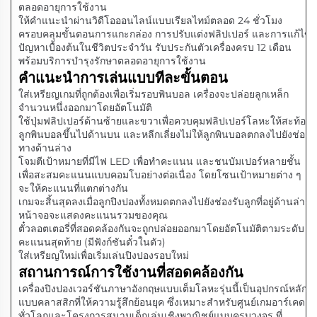
ตลอดอายุการใช้งาน
ให้คำแนะนำผ่านวิดีโอออนไลน์แบบเรียลไทม์ตลอด 24 ชั่วโมง
ครอบคลุมขั้นตอนการแกะกล่อง การปรับแต่งฟลิปเปอร์ และการแก้ไข
ปัญหาเบื้องต้นในชีวิตประจำวัน รับประกันตัวเครื่องครบ 12 เดือน
พร้อมบริการบำรุงรักษาตลอดอายุการใช้งาน
คำแนะนำการเล่นแบบทีละขั้นตอน
ใส่เหรียญเกมที่ถูกต้องเพื่อเริ่มรอบพินบอล เครื่องจะปล่อยลูกเหล็ก
จำนวนหนึ่งออกมาโดยอัตโนมัติ
ใช้ปุ่มฟลิปเปอร์ด้านซ้ายและขวาเพื่อควบคุมฟลิปเปอร์โลหะให้สะท้อน
ลูกพินบอลขึ้นไปด้านบน และหลีกเลี่ยงไม่ให้ลูกพินบอลตกลงไปยังช่อง
ทางด้านล่าง
โจมตีเป้าหมายที่มีไฟ LED เพื่อทำคะแนน และชนบัมเปอร์หลายชั้น
เพื่อสะสมคะแนนแบบคอมโบอย่างต่อเนื่อง โดยโซนเป้าหมายต่าง ๆ
จะให้คะแนนที่แตกต่างกัน
เกมจะสิ้นสุดลงเมื่อลูกปิงปองทั้งหมดตกลงไปยังช่องรับลูกที่อยู่ด้านล่าง
หน้าจอจะแสดงคะแนนรวมของคุณ
ตั๋วลอตเตอรี่ที่สอดคล้องกันจะถูกปล่อยออกมาโดยอัตโนมัติตามระดับ
คะแนนสุดท้าย (มีฟังก์ชันตั๋วในตัว)
ใส่เหรียญใหม่เพื่อเริ่มเล่นปิงปองรอบใหม่
สถานการณ์การใช้งานที่สอดคล้องกัน
เครื่องปิงปองเวอร์ชันภาษาอังกฤษแบบเต็มโลหะรุ่นนี้เป็นอุปกรณ์หลัก
แบบคลาสสิกที่ให้ความรู้สึกย้อนยุค ซึ่งเหมาะสำหรับศูนย์เกมอาร์เคด
ทั่วโลกและโครงการสนามเด็กเล่นเชิงพาณิชย์แบบครบวงจร ที่