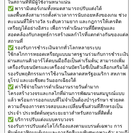
ในสถานที่ที่มีผู้ใช้งานหนาแน่น
✅ พารามิเตอร์เกมทั้งหมดสามารถปรับแต่งได้
แผงพื้นหลังสามารถตั้งค่าเวลาการนับถอยหลังของเกม ช่วง
คะแนนที่ให้รางวัล ระดับความยาก และกฎการให้เครดิต
เหรียญได้อย่างอิสระ เพื่อการดำเนินงานที่ยืดหยุ่นและ
สอดคล้องกับกลยุทธ์การสร้างผลกำไรที่แตกต่างกันของแต่ละ
สถานที่
✅ รองรับการชำระเงินจากทั่วโลกหลายระบบ
ใช้กลไกการหยอดเหรียญแบบมาตรฐานร่วมกับการชำระเงิน
ผ่านสแกนคิวอาร์โค้ดบนมือถือเป็นค่าเริ่มต้น; สามารถเพิ่ม
เครื่องรับธนบัตรและเครื่องอ่านบัตรไอซีเป็นตัวเลือกเสริมได้
รองรับพฤติกรรมการใช้งานในตลาดสหรัฐอเมริกา สหภาพ
ยุโรป และเอเชียตะวันออกเฉียงใต้
✅ ค่าใช้จ่ายในการดำเนินงานรายวันต่ำมาก
โครงสร้างวงจรและกลไกที่ผ่านการพัฒนาจนสมบูรณ์แบบ
แล้ว พร้อมการออกแบบที่ไม่จำเป็นต้องบำรุงรักษา ช่วยลด
ความถี่ของการตรวจสอบและเปลี่ยนชิ้นส่วนที่สึกหรอเป็น
ประจำ ประหยัดต้นทุนระยะยาวสำหรับสถานที่ติดตั้ง
✅ บริการปรับแต่งแบบครบวงจร
รองรับการปรับแต่งโลโก้เรืองแสงตามแบรนด์เฉพาะ การ
พิมพ์กราฟิกบนตู้เกมและการจัดสีแบบพิเศษเฉพาะตัว; รวมถึง