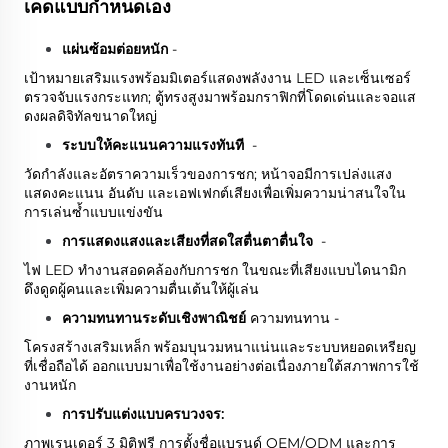
เคดแบบกำหนดเอง
แผ่นซ้อมต่อยหนัก
-
เป้าหมายเสริมแรงพร้อมมิเตอร์แสดงพลังงาน LED และเซ็นเซอร์
ตรวจจับแรงกระแทก; ตู้ทรงสูงมาพร้อมกราฟิกที่โดดเด่นและจอแส
ดงผลดิจิทัลขนาดใหญ่
ระบบให้คะแนนความแรงทันที
-
วัดกำลังและอัตราความเร็วของการชก; หน้าจอมีการเปล่งแสง
แสดงคะแนน อันดับ และเอฟเฟกต์เสียงเพื่อเพิ่มความน่าสนใจใน
การเล่นซ้ำแบบแข่งขัน
การแสดงแสงและเสียงที่สดใสตื่นตาตื่นใจ
-
ไฟ LED ทำงานสอดคล้องกับการชก ในขณะที่เสียงแบบไดนามิก
ดึงดูดผู้คนและเพิ่มความตื่นเต้นให้ผู้เล่น
ความทนทานระดับเชิงพาณิชย์
ความทนทาน -
โครงสร้างเสริมเหล็ก พร้อมบุนวมหนาแน่นและระบบหยอดเหรียญ
ที่เชื่อถือได้ ออกแบบมาเพื่อใช้งานอย่างต่อเนื่องภายใต้สภาพการใช้
งานหนัก
การปรับแต่งแบบครบวงจร:
ภาพเรนเดอร์ 3 มิติฟรี การตั้งชื่อแบรนด์ OEM/ODM และการ