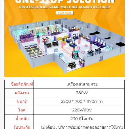
ชื่อผลิตภัณฑ์
เครื่องเล่นเกมมวย
พลังงาน
380W
ขนาด
2200＊700＊1170mm
โลต
220V/110V
น้ำหนัก
230 กิโลกรัม
รับประกัน
12 เดือน
,
บริการซ่อมบำรุงตลอดอายุการใช้งาน