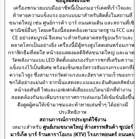
ข้อมูลผลิตภัณฑ์
เครื่องชกมวยแบบมืออาชีพนี้เป็นเกมอาร์เคดที่เร้าใจและ
ท้าทายความแข็งแรง ออกแบบมาสำหรับติดตั้งในสถานที่
ขนาดใหญ่ เช่น ศูนย์การค้า บาร์ ถนนคนเดิน และสถานที่เชิง
พาณิชย์อื่นๆ โดยเครื่องนี้สอดคล้องตามมาตรฐาน FCC และ
CE อย่างสมบูรณ์ จึงเหมาะสำหรับตลาดสหรัฐอเมริกาและ
ตลาดโลกเป็นอย่างยิ่ง เครื่องนี้มีตู้ทรงสูงโดดเด่นพร้อมภาพ
กราฟิกธีมที่สดใส หน้าจอแสดงผลดิจิทัลขนาดใหญ่ และมาตร
วัดพลังงานแบบ LED ติดตั้งแผ่นรองรับการชกที่เสริมความ
แข็งแรงไว้เป็นพิเศษ พร้อมเซ็นเซอร์ตรวจจับแรงกระแทกที่มี
ความไวสูง ซึ่งสามารถวัดค่าแรงและอัตราความเร็วของการ
ชกได้อย่างแม่นยำ จากนั้นแสดงคะแนนและอันดับผลลัพธ์บน
หน้าจอทันที ไฟและเอฟเฟกต์เสียงแบบไดนามิกที่ทำงาน
สอดคล้องกันจะเพิ่มบรรยากาศการเล่นเกมให้เข้มข้นยิ่งขึ้น
ดึงดูดผู้คนให้เข้ามาชมและท้าทายเล่นซ้ำๆ ได้อย่างมี
ประสิทธิภาพ
สถานการณ์การประยุกต์ใช้งาน
เหมาะสําหรับ
ศูนย์เกมขนาดใหญ่ ห้างสรรพสินค้า ซูเปอร์
มาร์เก็ต บาร์ ร้านคาราโอเกะ (KTV) โรงภาพยนตร์ ถนนคน