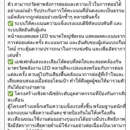
ตัว สามารถวัดค่าพลังการต่อยและความเร็วในการต่อยได้
อย่างแม่นยำ รับประกันการให้คะแนนที่มั่นคงและเป็นธรรม
แม้หลังจากถูกต่อยอย่างหนักซ้ำๆ หลายพันครั้ง
✅ ระบบให้คะแนนความแข็งแรงแบบดิจิทัลแบบทันที และ
ระบบจัดอันดับผู้เล่น
หน้าจอแสดงผล LED ขนาดใหญ่ชัดเจน แสดงผลคะแนนจาก
การต่อยแต่ละครั้ง คะแนนรวม และอันดับของผู้เล่นแบบเรียล
ไทม์ กระตุ้นความปรารถนาในการแข่งขัน และเพิ่มอัตราการ
เล่นซ้ำ
✅ เอฟเฟกต์แสงและเสียงโต้ตอบที่สดใสและสอดคล้องกัน
มาตรวัดพลังงาน LED หลายสีจะเปล่งแสงพร้อมกับการต่อย
แต่ละครั้ง ควบคู่ไปกับเสียงพื้นหลังแนวการต่อสู้ที่เร้าใจและ
เสียงตอบสนองเมื่อต่อยโดนเป้า ทำให้ดึงดูดผู้ชมให้มารวมตัว
กันได้อย่างง่ายดาย
✅ โครงสร้างเชิงพาณิชย์ระดับอุตสาหกรรมที่ป้องกันการสั่น
สะเทือน
ตู้โครงสร้างเหล็กเสริมความแข็งแรงทั้งชิ้น พร้อมฐานหนักที่
ออกแบบมาเพื่อความมั่นคง ช่วยป้องกันไม่ให้เครื่องสั่น
สะเทือนขณะใช้งานต่อยอย่างรุนแรงได้อย่างมีประสิทธิภาพ
จึงมีอัตราการเสียหายต่ำแม้ใช้งานอย่างต่อเนื่องเป็นเวลานาน