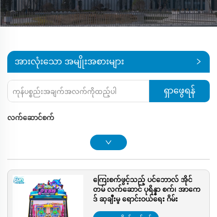
အားလုံးသော အမျိုးအစားများ
ရှာဖွေရန်
လက်ဆောင်စက်
ကြေးစက်ဖွင့်သည့် ပင်ဘောလ် အိုင်
တမ် လက်ဆောင် ပုရိန္နာ စက်၊ အာကေ
ဒ် ဆုချီးမှု ရောင်းဝယ်ရေး ဂိမ်း