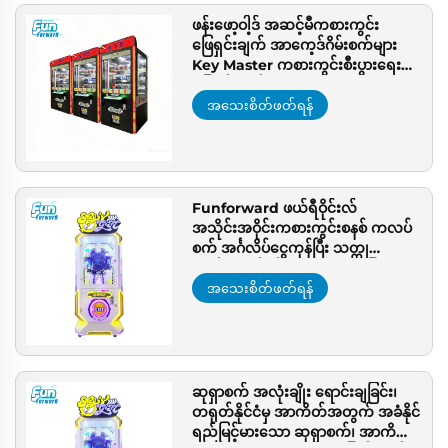
ဖန်းဖော့ဝါ့ဒ် အဆင့်မီကစားကွင်း
ဖြေရှင်းချက် အာကေ့ဒ်ဂိမ်းစက်များ
Key Master ကစားကွင်းစီးပွားရေး
ဖြေရှင်းချက်
အသေးစိတ်ဖတ်ရန်
Funforward ဖယ်ရီဝိုင်းလ်
အသိုင်းအဝိုင်းကစားကွင်းစနစ် ကလပ်
စက် အင်္ဂလိပ်ငွေကုန်ပြီး သတ္တု
လက်ဆောင်ဂိမ်း အများအသုံးပြုသော
အာကိတ်ဖြေရှင်းချက်အတွက်
အသေးစိတ်ဖတ်ရန်
ဆုရှာစက် အလုံးချိုး ရောင်းချခြင်း၊
တရုတ်နိုင်ငံမှ အာကိတ်အတွက် အခံနိုင်
ရည်မြင့်မားသော ဆုရှာစက်၊ အာကိတ်