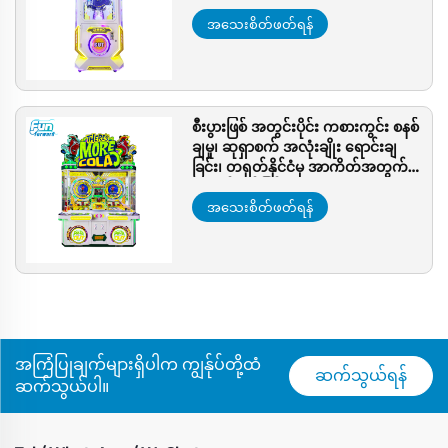
ပစ္စည်းများ အတွဲလိုက်၊ အမြတ်အစွန်း
များသော အာကိတ်စက်များ
အသေးစိတ်ဖတ်ရန်
စီးပွားဖြစ် အတွင်းပိုင်း ကစားကွင်း စနစ်
ချမှု၊ ဆုရှာစက် အလုံးချိုး ရောင်းချ
ခြင်း၊ တရုတ်နိုင်ငံမှ အာကိတ်အတွက်
အခံနိုင်ရည်မြင့်မားသော ဆုရှာစက်
အသေးစိတ်ဖတ်ရန်
အကြံပြုချက်များရှိပါက ကျွန်ုပ်တို့ထံ
ဆက်သွယ်ရန်
ဆက်သွယ်ပါ။